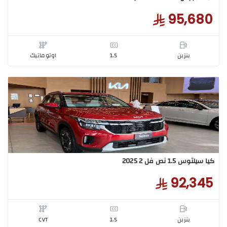
اج GL1.6CC ستاندر 2025
95,6
بنزبن
1.5
اوتوماتيك
وس 1.5 نص فل 2 2025