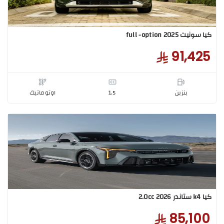
 full -option 2025
91,4
بنزبن
1.5
اوتوماتيك