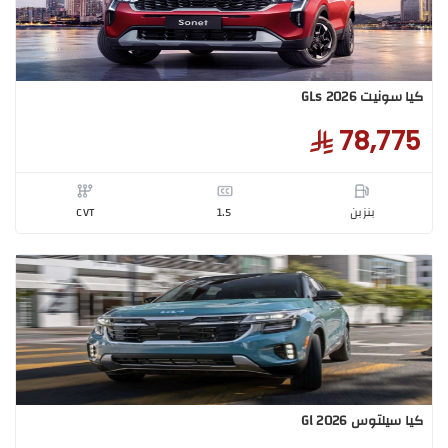
رينز كارينز - GL 2026
77,0
بنزبن
1.5
CVT