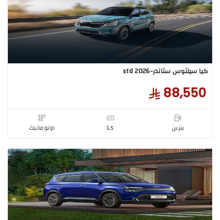
يلتوس ستاندر-std 2025
75,3
بنزبن
1.5
اوتوماتيك
يلتوس ستاندر-std 2026