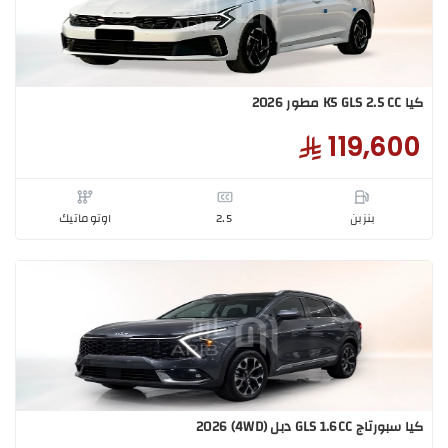
2
104,6
بنزبن
2.0
اوتوماتيك
2