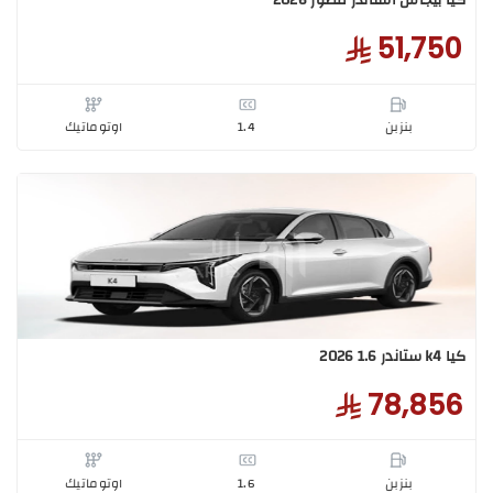
147,2
هايبرد/هجين
1.6
اوتوماتيك
بيجاس استاندر مطور 2025
51,7