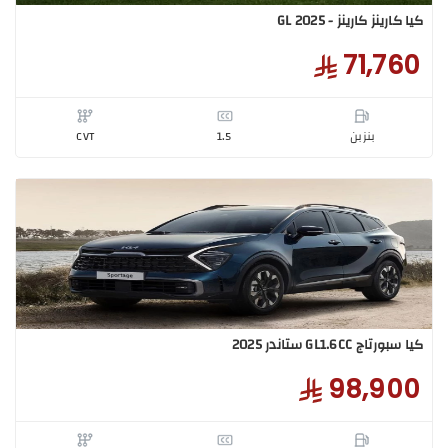
88,5
بنزبن
1.5
اوتوماتيك
رينز كارينز - GL 2025
71,7