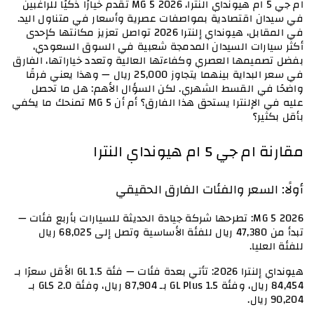
ام جي 5 ام هيونداي النترا، MG 5 2026 تقدم خيارًا ذكيًا للراغبين 
في سيدان اقتصادية بمواصفات عصرية وأسعار في متناول اليد. 
في المقابل، هيونداي إلنترا 2026 تواصل تعزيز مكانتها كإحدى 
أكثر سيارات السيدان المدمجة شعبية في السوق السعودي، 
بفضل تصميمها العصري وكفاءتها العالية وتعدد خياراتها، الفارق 
في سعر البداية بينهما يتجاوز 25,000 ريال — وهذا يعني فرقًا 
واضحًا في القسط الشهري. لكن السؤال الأهم: هل ما تحصل 
عليه في الإلنترا يستحق هذا الفارق؟ أم أن MG 5 تمنحك ما يكفي 
بأقل بكثير؟
مقارنة ام جي 5 ام هيونداي النترا
أولًا: السعر والفئات الفارق الحقيقي
MG 5 2026: تطرحها شركة جيادة الحديثة للسيارات بأربع فئات — 
تبدأ من 47,380 ريال للفئة الأساسية وتصل إلى 68,025 ريال 
للفئة العليا.
هيونداي إلنترا 2026: تأتي بعدة فئات — فئة GL 1.5 الأقل سعرًا بـ 
84,454 ريال، وفئة GL Plus 1.5 بـ 87,904 ريال، وفئة GLS 2.0 بـ 
90,204 ريال.