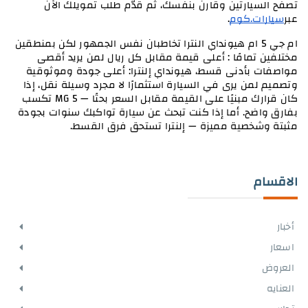
تصفح السيارتين وقارن بنفسك، ثم قدّم طلب تمويلك الآن 
عبر
سيارات.كوم
.
ام جي 5 ام هيونداي النترا تخاطبان نفس الجمهور لكن بمنطقين 
مختلفين تمامًا : أعلى قيمة مقابل كل ريال لمن يريد أقصى 
مواصفات بأدنى قسط، هيونداي إلنترا: أعلى جودة وموثوقية 
وتصميم لمن يرى في السيارة استثمارًا لا مجرد وسيلة نقل، إذا 
كان قرارك مبنيًا على القيمة مقابل السعر بحتًا — MG 5 تكسب 
بفارق واضح. أما إذا كنت تبحث عن سيارة تواكبك سنوات بجودة 
مثبتة وشخصية مميزة — إلنترا تستحق فرق القسط.
الاقسام
أخبار
اسعار
العروض
العنايه