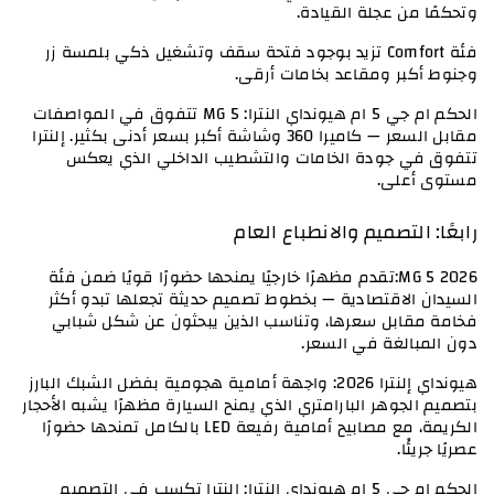
وتحكمًا من عجلة القيادة.
فئة Comfort تزيد بوجود فتحة سقف وتشغيل ذكي بلمسة زر 
وجنوط أكبر ومقاعد بخامات أرقى.
الحكم ام جي 5 ام هيونداي النترا: MG 5 تتفوق في المواصفات 
مقابل السعر — كاميرا 360 وشاشة أكبر بسعر أدنى بكثير. إلنترا 
تتفوق في جودة الخامات والتشطيب الداخلي الذي يعكس 
مستوى أعلى.
رابعًا: التصميم والانطباع العام
MG 5 2026:تقدم مظهرًا خارجيًا يمنحها حضورًا قويًا ضمن فئة 
السيدان الاقتصادية — بخطوط تصميم حديثة تجعلها تبدو أكثر 
فخامة مقابل سعرها، وتناسب الذين يبحثون عن شكل شبابي 
دون المبالغة في السعر.
هيونداي إلنترا 2026: واجهة أمامية هجومية بفضل الشبك البارز 
بتصميم الجوهر البارامتري الذي يمنح السيارة مظهرًا يشبه الأحجار 
الكريمة، مع مصابيح أمامية رفيعة LED بالكامل تمنحها حضورًا 
عصريًا جريئًا.
الحكم ام جي 5 ام هيونداي النترا: إلنترا تكسب في التصميم 