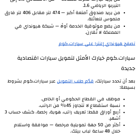
التيربو الرياضي 1.6.
من يريد صندوق أمتعة أكبر — 474 لتر مقابل 406 لتر فارق 
ملموس للعائلة.
من يضع موثوقية الخدمة أولًا — شبكة هيونداي في 
المملكة لا تُقارن.
تصفح هيونداي إلنترا على سيارات.كوم
سيارات.كوم خيارك الأمثل لتمويل سيارات اقتصادية 
جديدة
بعد أن تحدد سيارتك،
قدّم طلب التمويل
 عبر سيارات.كوم بشروط 
بسيطة:
موظف في القطاع الحكومي أو الخاص.
نسبة استقطاع لا تتجاوز 45% من الراتب.
أربع أوراق فقط: تعريف راتب، هوية، رخصة، كشف حساب 3 
أشهر.
أكثر من 50 جهة تمويلية مرخصة — موافقة واستلام 
خلال 48 ساعة لباب بيتك.