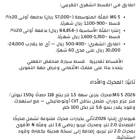
الفارق في القسط الشهري التقريبي:
MG 5 الفئة المتوسطة (~57,000 ريال) بدفعة أولى 20%: 
قسط ~900-1,100 ريال شهريًا.
إلنترا الفئة الأساسية (~84,454 ريال) بدفعة أولى 20%: 
قسط ~1,350-1,600 ريال شهريًا.
الفارق الشهري: ~400-500 ريال — أي ما يقارب 24,000-
30,000 ريال على مدى 60 شهرًا.
الأقساط تقديرية  قسط سيارة منخفض الفعلي 
يتحدد بناءً على ملفك الائتماني وعرض جهة التمويل.
ثانيًا: المحرك والأداء
MG 5 2026:محرك بنزين سعة 1.5 لتر ينتج 118 حصانًا و150 نيوتن/
متر عزم دوران، متصل بناقل CVT أوتوماتيكي — مع استهلاك 
وقود يقدر بنحو 5.6 لتر لكل 100 كم.
هيونداي إلنترا 2026:تأتي بخيارات محرك متنوعة تشمل محركًا 
اقتصاديًا 2.0 لتر، ومحرك تيربو رياضي 1.6 لتر، وفئة N الأقوى 
بمحرك 2.0 لتر تيربو، إضافة إلى نسخة هجينة بكفاءة وقود 
استثنائية.