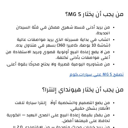
من يجب أن يختار MG 5؟
من يريد أدنى قسط شهري ممكن في فئة السيدان 
الجديدة.
الشاب في بداية مسيرته الذي يريد مواصفات عالية 
(شاشة 10 بوصة، كاميرا 360) بسعر في متناول يده.
من لا يضع إعادة البيع أولوية قصوى ويريد الاستفادة من 
أعلى مواصفات بأدنى تكلفة.
من مشاويره اليومية قصيرة ولا يحتاج محركًا بقوة أعلى.
تصفح MG 5 على سيارات.كوم
من يجب أن يختار هيونداي إلنترا؟
من يضع التصميم والشخصية أولًا  إلنترا سيارة تلفت 
الأنظار بشكل حقيقي.
من يفكر بقيمة إعادة البيع على المدى البعيد — الكورية 
تحافظ على قيمتها أفضل.
من يريد خيارات محرك متعددة — من الاقتصادي 2.0 إلى 