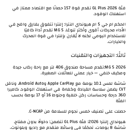
فئة GL Plus 2026 تقدم قوة 157 حصانًا مع اقتصاد ممتاز في 
استهلاك الوقود.
الحكم ام جي 5 ام هيونداي النترا: إلنترا تتفوق بفارق واضح في 
الأداء محركات أقوى وأكثر تنوعًا. MG 5 تقدم أداءً كافيًا 
للاستخدام اليومي لكنه لا يُقارن بإلنترا في قوة المحرك 
والخيارات.
ثالثًا: التجهيزات والتقنيات
MG 5 2026:تقدم مساحة صندوق 406 لتر مع راحة ركاب جيدة 
ومكيف خلفي — خيار عملي للعائلات الصغيرة.
شاشة لمس 10.1 بوصة مع Apple CarPlay وAndroid Auto، وناقل 
CVT يضمن سلاسة القيادة وكفاءة في استهلاك الوقود. كاميرا 
360 درجة وحساسات ركن خلفية وجنوط 16 أو 17 بوصة بحسب 
الفئة
حصلت على تصنيف خمس نجوم للسلامة من C-NCAP.
هيونداي إلنترا 2026: فئة GL Plus تتضمن: دخولًا بدون مفتاح، 
شاشة 8 بوصات، تحكمًا في وسائط متقدم مع راديو وبلوتوث، 