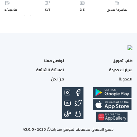
طلب تمويل
تواصل معنا
تويوتا هايلاندر GLE HEV 4*4 (نص فل) هايلاندر GLE
تويوتا هايلاندر LTD HEV 4*4 (فل كامل
202
سيارات جديدة
الاسئلة الشائعة
7,800
163,3
المدونة
من نحن
برد/هجين
2.5
CVT
هايبرد/هجي
جميع الحقوق محفوظه لموقع سيارات
2026 -
v3.6.0