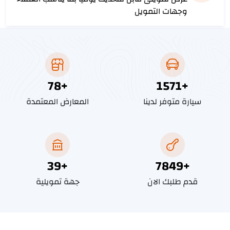
وجهات التمويل
89
+
1786
+
سيارة متوفر لدينا
المعارض المعتمدة
45
+
8925
+
قدم طلبك الان
جهة تمويلية