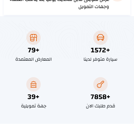
وجهات التمويل
89
+
1788
+
سيارة متوفر لدينا
المعارض المعتمدة
45
+
8935
+
قدم طلبك الان
جهة تمويلية