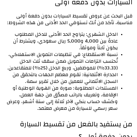
السيارات بدون دفعة أولى
قبل البحث عن عروض تقسيط السيارات بدون دفعة أولى  
مناسبة، تأكد من أنك تستوفي الحد الأدنى من هذه الشروط:
الدخل الشهري: يتراوح الحد الأدنى للدخل المطلوب 
عادةً بين 4,000 و5,000 ريال سعودي، ويشترط أن 
يكون ثابتاً وموثقاً.
نسبة الاستقطاع: في تنظيمات التمويل الاستهلاكي، 
تُحتسب التزامات التمويل ضمن سقف ثلث الدخل 
(33.33%) للموظفين، وربع الدخل (25%) للمتقاعدين.
الجدارة الائتمانية: تقوم معظم الجهات بالتحقق من 
السجل الائتماني للعميل من خلال تقرير سمة.
المستندات المطلوبة: صورة من الهوية الوطنية أو 
الإقامة، وتعريف بالراتب مصدَّق من جهة العمل، 
وكشف حساب بنكي لآخر ثلاثة إلى ستة أشهر، وعرض 
سعر رسمي للسيارة من معرض معتمد.
من يستفيد بالفعل من تقسيط السيارة 
بدون دفعة أولى؟