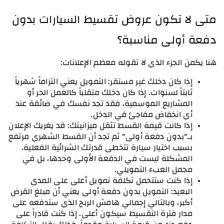
متى لا تكون عروض تقسيط السيارات بدون 
دفعة أولى مناسبة؟
هنا يكمن الجزء الذي لا تقوله معظم الإعلانات:
إذا كان دخلك غير مستقر: التمويل يعني التزاماً شهرياً 
ثابتاً لسنوات. إذا كان دخلك متقلباً كالعمل الحر أو 
المشاريع الموسمية، فقد تجد نفسك في ضائقة عند 
أي انخفاض مفاجئ في الدخل.
إذا كانت قيمة القسط تثقل ميزانيتك: قد يغريك الإعلان 
بـ"بدون دفعة أولى" ثم تجد أن القسط الشهري مرتفع 
بسبب اختيار سيارة تتخطى قدرتك الشرائية الفعلية. 
المشكلة ليست في الدفعة الأولى وحدها، بل في 
مجمل العبء التمويلي.
إذا كنت ستتحمل تكلفة تمويل أعلى على المدى 
البعيد: التمويل بدون دفعة أولى يعني أن مبلغ القرض 
أكبر، وبالتالي إجمالي هامش الربح الذي ستدفعه على 
مدار فترة التقسيط سيكون أعلى. إذا كنت قادراً على 