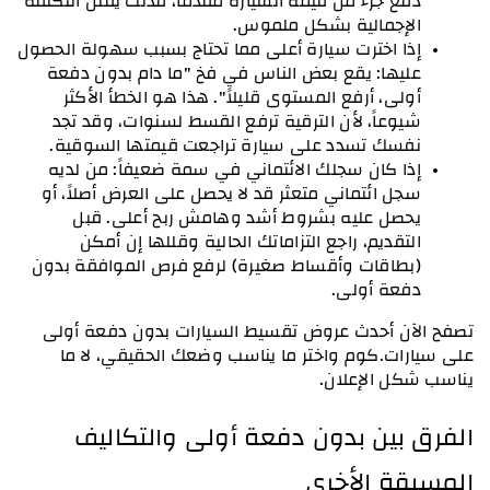
دفع جزء من قيمة السيارة مقدماً، فذلك يقلل التكلفة 
الإجمالية بشكل ملموس.
إذا اخترت سيارة أعلى مما تحتاج بسبب سهولة الحصول 
عليها: يقع بعض الناس في فخ "ما دام بدون دفعة 
أولى، أرفع المستوى قليلاً". هذا هو الخطأ الأكثر 
شيوعاً، لأن الترقية ترفع القسط لسنوات، وقد تجد 
نفسك تسدد على سيارة تراجعت قيمتها السوقية.
إذا كان سجلك الائتماني في سمة ضعيفاً: من لديه 
سجل ائتماني متعثر قد لا يحصل على العرض أصلاً، أو 
يحصل عليه بشروط أشد وهامش ربح أعلى. قبل 
التقديم، راجع التزاماتك الحالية وقللها إن أمكن 
(بطاقات وأقساط صغيرة) لرفع فرص الموافقة بدون 
دفعة أولى.
تصفح الآن أحدث عروض تقسيط السيارات بدون دفعة أولى 
على سيارات.كوم واختر ما يناسب وضعك الحقيقي، لا ما 
يناسب شكل الإعلان.
الفرق بين بدون دفعة أولى والتكاليف 
المسبقة الأخرى