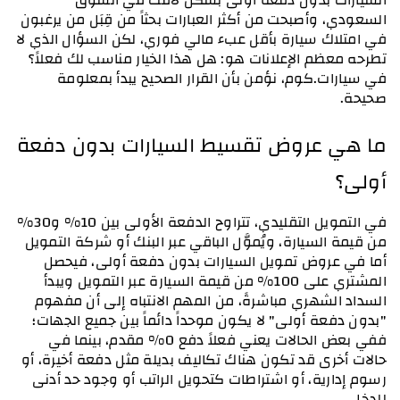
السيارات بدون دفعة أولى بشكل لافت في السوق 
السعودي، وأصبحت من أكثر العبارات بحثاً من قِبَل من يرغبون 
في امتلاك سيارة بأقل عبء مالي فوري، لكن السؤال الذي لا 
تطرحه معظم الإعلانات هو: هل هذا الخيار مناسب لك فعلاً؟ 
في سيارات.كوم، نؤمن بأن القرار الصحيح يبدأ بمعلومة 
صحيحة.
ما هي عروض تقسيط السيارات بدون دفعة 
أولى؟
في التمويل التقليدي، تتراوح الدفعة الأولى بين 10% و30% 
من قيمة السيارة، ويُموَّل الباقي عبر البنك أو شركة التمويل 
أما في عروض تمويل السيارات بدون دفعة أولى، فيحصل 
المشتري على 100% من قيمة السيارة عبر التمويل ويبدأ 
السداد الشهري مباشرةً، من المهم الانتباه إلى أن مفهوم 
"بدون دفعة أولى" لا يكون موحداً دائماً بين جميع الجهات؛ 
ففي بعض الحالات يعني فعلاً دفع 0% مقدم، بينما في 
حالات أخرى قد تكون هناك تكاليف بديلة مثل دفعة أخيرة، أو 
رسوم إدارية، أو اشتراطات كتحويل الراتب أو وجود حد أدنى 
للدخل.