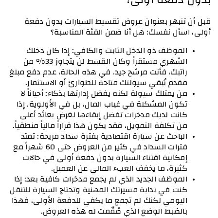
قبل أن تنبهر بعنوان عروض تقسيط السيارات بدون دفعة 
أولى، اسأل نفسك: هل أنا ضمن الفئة المناسبة؟
الموظف ذو الدخل الثابت والكافي: إذا كان دخلك 
الشهري مستقراً وكان القسط لن يتجاوز 33% من 
راتبك، فأنت مرشح جيد. في هذه الحالة، عدم دفع مبلغ 
مقدم يُبقي سيولتك متاحة للطوارئ أو الاستثمار.
من يمتلك سيولة لكنه يفضل إدارتها بذكاء: أحياناً لا 
تكون المشكلة في غياب المال، بل في الأولوية. إذا 
كانت لديك مدخرات تفضل إبقاءها لغرض بعائد أعلى 
من تكلفة التمويل، فقد يكون هذا قراراً مالياً منطقياً.
الباحث عن سيارة اقتصادية بفترة سداد مريحة: تمتد 
فترات السداد في كثير من العروض حتى 60 شهراً مع 
إمكانية اقتناء السيارة بدون دفعة أولى في حالات 
كثيرة، ما يخفف العبء المالي عن العميل.
الموظف الجديد الذي لم يجمع مدخرات كافية بعد: إذا 
كنت في بداية مسيرتك المهنية وتحتاج السيارة للتنقل 
اليومي لكنك لم تجمع ما يكفي للدفعة الأولى، فهذا 
بالضبط الوضع الذي صُمِّمت له هذه العروض.