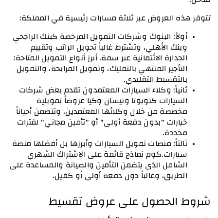
تتوفر هذه العروض عبر ثلاثة مسارات رئيسية في المملكة:
أولاً: البنوك وشركات التمويل المرخصة كبنك الراجحي 
وبنك الأهلي، وتشترط غالباً تحويل الراتب وتقييم 
الجدارة الائتمانية عبر سمة. أبرز أنواع التمويل المتاحة: 
التأجير المنتهي بالتمليك، وتمويل المرابحة، والتمويل 
بالتقسيط التقليدي.
ثانياً: وكلاء السيارات المعتمدون تقدم بعض شركات 
السيارات كتويوتا ونيسان وكيا عروضاً تمويلية 
مخصصة من خلال وكلائها المعتمدين، وتتضمن أحياناً 
خيارات "بدون دفعة أولى" أو "تأمين مجاني" لفترات 
محددة.
ثالثاً: منصات تمويل السيارات وأبرزها بل أفضلها منصة 
سيارات.كوم نماذج قائمة على الاشتراك الشهري 
الشامل الذي يتضمن التأمين والصيانة والمساعدة على 
الطريق، وغالباً دون دفعة أولى أو كفيل.
شروط الحصول على عروض تقسيط 