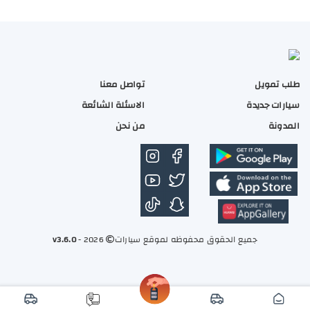
 Titanium 2026
فورد تورس استا
طلب تمويل
تواصل معنا
سيارات جديدة
الاسئلة الشائعة
2,600
161,0
المدونة
من نحن
بنزبن
2.0
اوتوماتيك
بنزبن
جميع الحقوق محفوظه لموقع سيارات
2026 -
v3.6.0