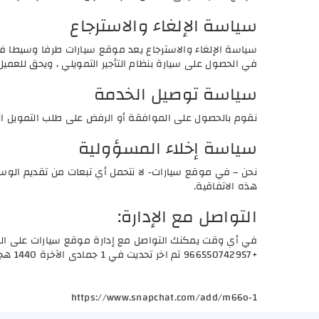
سياسة الإلغاء والاسترجاع
سياسة الإلغاء والاسترجاع يعد موقع سيارات طرفا وسيطا ف
في الحصول على سيارة بنظام التأجير التمويلي ، ويحق للعم
سياسة توصيل الخدمة
نقوم بالحصول على الموافقة أو الرفض على طلب التمويل المر
سياسة إخلاء المسؤولية
نحن – في موقع سيارات- لا نتحمل أي تبعات من تقديم الوساط
هذه الاتفاقية.
التواصل مع الإدارة:
في أي وقت يمكنك التواصل مع إدارة موقع سيارات على الب
+966550742957 تم اخر تحديت في 1 جمادى الآخرة 1440 هجري، الموافق لـ 26 يناير 2019 ميلادي موقع سيارات
https://www.snapchat.com/add/m66o-1