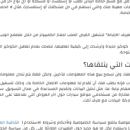
صل مع قسم خدمة الزبائن لطلب أو إستفسار أو مشكلة أو اي نوع آخر من ا
ات معينة منك والتي تساهم في حل مشكلتك أو إستفسارك مثال لا الحصر: نو
خدمة.
ريف الارتباط" لتشغيل القرص الصلب لجهاز الكمبيوتر من خلال متصفح الوي
ى كوكيز جديدة وترشدك إلى كيفية تعطيلها، ننصحك بعدم تعطيل الكوكيز
توحة.
التي يتلقاها؟
ا، ولن نسمح ببيع هذه المعلومات للآخرين. ولكن فقط يتم تبادل معلو
ت فإنه يطلب منك أن تقدم لنا معلومات الاتصال الخاصة بك. وذلك لتسهيل عم
لمهام نيابة عنا. مثل تحليل البيانات وتقديم المساعدة في مجال التسويق
 مختارة من مستخدمي موقع سيارات حول آخر العروض التي نقدمها على ال
ركة البيانات مع طرف ثالث.
لخصوصية يخضع لسياسة الخصوصية ولأحكام وشروط الاستخدام (
اتفاقية ال
نا باستمرار لكل ما هو جديد حول التغييرات الطارئة على كل من سياسة ال