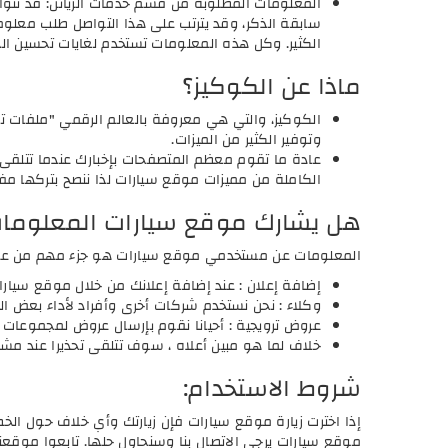
المعلومات المطلوبة من قسم خدمات الزيائن: قد تتوا
سابقة الذكر، وقد يترتب على هذا التواصل طلب معلوم
الكثير. وكل هذه المعلومات تستخدم لغايات تحسين ال
ماذا عن الكوكيز؟
الكوكيز، والتي هي معروفة بالعالم الرقمي "ملفات تع
وتوفير الكثير من الميزات.
عادة ما تقوم معظم المتصفحات بإخبارك عندما تتلق
الكاملة من مميزات موقع سيارات لذا ننصح بتركها مف
هل يشارك موقع سيارات المعلومات 
المعلومات عن مستخدمي موقع سيارات هو جزء مهم من عملن
إضافة إعلان : عند إضافة إعلانك من خلال موقع سيارا
وكلاء : نحن نستخدم شركات أخرى وأفراد لأداء بعض ا
عروض ترويجية : أحيانا نقوم بإرسال عروض لمجموعات
خلاف لما هو مبين أعلاه ، سوف تتلقى تحذيرا عند مشا
شروط الاستخدام:
إذا اخترت زيارة موقع سيارات فإن زيارتك وأي خلاف حول ا
موقع سيارات يرجى الاتصال بنا وسنحاول حلها. تابعوا موقع