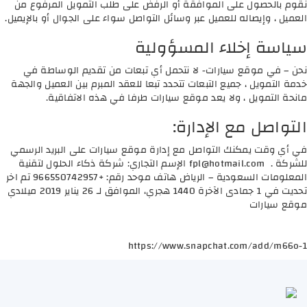
نقوم بالحصول على الموافقة أو الرفض على طلب التمويل المرفوع من
العميل ، وإيصاله للعميل عبر وسائل التواصل سواء على الجوال أو بالإيميل.
سياسة إخلاء المسؤولية
نحن – في موقع سيارات- لا نتحمل أي تبعات من تقديم الوساطة في
خدمة التمويل ، جميع التبعات تتحدد تبعا للعقد المبرم بين العميل والجهة
مانحة التمويل ، ولا يعد موقع سيارات طرفا في هذه الاتفاقية.
التواصل مع الإدارة:
في أي وقت يمكنك التواصل مع إدارة موقع سيارات على البريد الرسمي
للشركة .
fpl@hotmail.com
الإسم التجاري: شركة ذكاء الحلول لتقنية
المعلومات السعودية – الرياض هاتف موحد رقم: +966550742957 تم اخر
تحديت في 1 جمادى الآخرة 1440 هجري، الموافق لـ 26 يناير 2019 ميلادي
موقع سيارات
https://www.snapchat.com/add/m66o-1