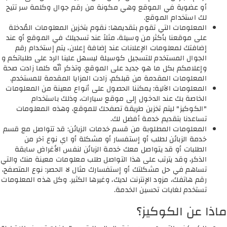
أو عضوية في الموقع وهي مكونة من رقم جوال وكلمة سر تتيح
لك استخدام الموقع.
المعلومات التي تقوم بتقديمها: نقوم بتخزين المعلومات المُدخلة
على موقعنا بأكثر من وسيلة، مثلاً عند تسجيلك في الموقع أو عند
إضافتك لمعلومات الإعلانات عند إضافة إعلان، يتم إستخدام رقم
الجوال المستخدم للتسجيل كوسيلة ليسهل علينا الرد على طلباتكم و
وإعلامكم بكل ما هو جديد على الموقع. وتذكر أنّه كلما زادت صحة
المعلومات المقدمة من قبلكم، زادت المزايا المقدمة للمستخدم.
المعلومات الآلية: يمكننا الحصول على أنواع معينة من المعلومات
الخاصة بك عند الدخول إلى موقع سيارات، وذلك باستخدام
"الكوكيز" ليتم تخزين طريقة تصفحك للموقع، وهذه المعلومات
تساعدنا بتقديم خدمة أفضل لك.
المعلومات المطلوبة من قسم خدمات الزيائن: قد تتواصل مع قسم
خدمة الزبائن لطلب أو إستفسار أو مشكلة أو اي نوع آخر من
الطلبات أو قد يتواصل معك خدمة الزبائن لنفس الأغراض سابقة
الذكر، وقد يترتب على هذا التواصل طلب معلومات معينة منك والتي
تساهم في حل مشكلتك أو إستفسارك مثال لا الحصر: نوع المتصفح،
رقم هاتفك، مزود الإنترنت لديك، وغيرها الكثير. وكل هذه المعلومات
تستخدم لغايات تحسين الخدمة.
ماذا عن الكوكيز؟