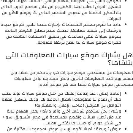
الكوكيز، والتي هي معروفة بالعالم الرقمي "ملفات تعريف الارتباط"
لتشغيل القرص الصلب لجهاز الكمبيوتر من خلال متصفح الويب الخاص
بك لتمكين انظمتنا من تخصيص المتصفح الخاص بك وتوفير الكثير من
الميزات.
عادة ما تقوم معظم المتصفحات بإخبارك عندما تتلقى كوكيز جديدة
وترشدك إلى كيفية تعطيلها، ننصحك بعدم تعطيل الكوكيز الخاصة
بموقع سيارات فهي تساعدك في تحقيق الاستفادة الكاملة من
مميزات موقع سيارات لذا ننصح بتركها مفتوحة.
هل يشارك موقع سيارات المعلومات التي
يتلقاها؟
المعلومات عن مستخدمي موقع سيارات هو جزء مهم من عملنا، ولن
نسمح ببيع هذه المعلومات للآخرين. ولكن فقط يتم تبادل معلومات
مستخدمي موقع سيارات فقط كما هو موضح أدناه:
إضافة إعلان : عند إضافة إعلانك من خلال موقع سيارات فإنه يطلب
منك أن تقدم لنا معلومات الاتصال الخاصة بك. وذلك لتسهيل عملية
التواصل بين الطرفين (صاحب الإعلان، والمهتم به)
وكلاء : نحن نستخدم شركات أخرى وأفراد لأداء بعض المهام نيابة
عنا. مثل تحليل البيانات وتقديم المساعدة في مجال التسويق، سواء
في شكل دوري أو حسب ما يقتضي الطلب.
عروض ترويجية : أحيانا نقوم بإرسال عروض لمجموعات مختارة من