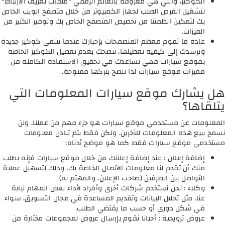
الكوكيز، والتي هي معروفة بالعالم الرقمي "ملفات تعريف الارتباط"
لتشغيل القرص الصلب لجهاز الكمبيوتر من خلال متصفح الويب الخاص
بك لتمكين انظمتنا من تخصيص المتصفح الخاص بك وتوفير الكثير من
الميزات.
عادة ما تقوم معظم المتصفحات بإخبارك عندما تتلقى كوكيز جديدة
وترشدك إلى كيفية تعطيلها، ننصحك بعدم تعطيل الكوكيز الخاصة
بموقع سيارات فهي تساعدك في تحقيق الاستفادة الكاملة من
مميزات موقع سيارات لذا ننصح بتركها مفتوحة.
هل يشارك موقع سيارات المعلومات التي
يتلقاها؟
المعلومات عن مستخدمي موقع سيارات هو جزء مهم من عملنا، ولن
نسمح ببيع هذه المعلومات للآخرين. ولكن فقط يتم تبادل معلومات
مستخدمي موقع سيارات فقط كما هو موضح أدناه:
إضافة إعلان : عند إضافة إعلانك من خلال موقع سيارات فإنه يطلب
منك أن تقدم لنا معلومات الاتصال الخاصة بك. وذلك لتسهيل عملية
التواصل بين الطرفين (صاحب الإعلان، والمهتم به)
وكلاء : نحن نستخدم شركات أخرى وأفراد لأداء بعض المهام نيابة
عنا. مثل تحليل البيانات وتقديم المساعدة في مجال التسويق، سواء
في شكل دوري أو حسب ما يقتضي الطلب.
عروض ترويجية : أحيانا نقوم بإرسال عروض لمجموعات مختارة من