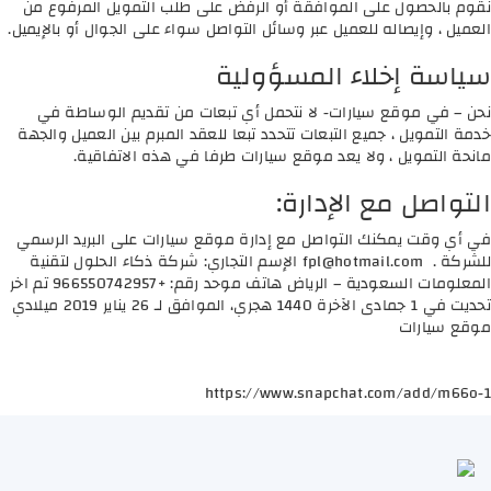
نقوم بالحصول على الموافقة أو الرفض على طلب التمويل المرفوع من
العميل ، وإيصاله للعميل عبر وسائل التواصل سواء على الجوال أو بالإيميل.
سياسة إخلاء المسؤولية
نحن – في موقع سيارات- لا نتحمل أي تبعات من تقديم الوساطة في
خدمة التمويل ، جميع التبعات تتحدد تبعا للعقد المبرم بين العميل والجهة
مانحة التمويل ، ولا يعد موقع سيارات طرفا في هذه الاتفاقية.
التواصل مع الإدارة:
في أي وقت يمكنك التواصل مع إدارة موقع سيارات على البريد الرسمي
للشركة .
fpl@hotmail.com
الإسم التجاري: شركة ذكاء الحلول لتقنية
المعلومات السعودية – الرياض هاتف موحد رقم: +966550742957 تم اخر
تحديت في 1 جمادى الآخرة 1440 هجري، الموافق لـ 26 يناير 2019 ميلادي
موقع سيارات
https://www.snapchat.com/add/m66o-1