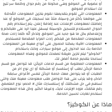
أو عضوية في الموقع وهي مكونة من رقم جوال وكلمة سر تتيح
لك استخدام الموقع.
المعلومات التي تقوم بتقديمها: نقوم بتخزين المعلومات المُدخلة
على موقعنا بأكثر من وسيلة، مثلاً عند تسجيلك في الموقع أو عند
إضافتك لمعلومات الإعلانات عند إضافة إعلان، يتم إستخدام رقم
الجوال المستخدم للتسجيل كوسيلة ليسهل علينا الرد على طلباتكم و
وإعلامكم بكل ما هو جديد على الموقع. وتذكر أنّه كلما زادت صحة
المعلومات المقدمة من قبلكم، زادت المزايا المقدمة للمستخدم.
المعلومات الآلية: يمكننا الحصول على أنواع معينة من المعلومات
الخاصة بك عند الدخول إلى موقع سيارات، وذلك باستخدام
"الكوكيز" ليتم تخزين طريقة تصفحك للموقع، وهذه المعلومات
تساعدنا بتقديم خدمة أفضل لك.
المعلومات المطلوبة من قسم خدمات الزيائن: قد تتواصل مع قسم
خدمة الزبائن لطلب أو إستفسار أو مشكلة أو اي نوع آخر من
الطلبات أو قد يتواصل معك خدمة الزبائن لنفس الأغراض سابقة
الذكر، وقد يترتب على هذا التواصل طلب معلومات معينة منك والتي
تساهم في حل مشكلتك أو إستفسارك مثال لا الحصر: نوع المتصفح،
رقم هاتفك، مزود الإنترنت لديك، وغيرها الكثير. وكل هذه المعلومات
تستخدم لغايات تحسين الخدمة.
ماذا عن الكوكيز؟