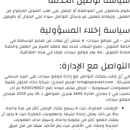
سياسة توصيل الخدمة
نقوم بالحصول على الموافقة أو الرفض على طلب التمويل المرفوع من
العميل ، وإيصاله للعميل عبر وسائل التواصل سواء على الجوال أو بالإيميل.
سياسة إخلاء المسؤولية
نحن – في موقع سيارات- لا نتحمل أي تبعات من تقديم الوساطة في
خدمة التمويل ، جميع التبعات تتحدد تبعا للعقد المبرم بين العميل والجهة
مانحة التمويل ، ولا يعد موقع سيارات طرفا في هذه الاتفاقية.
التواصل مع الإدارة:
في أي وقت يمكنك التواصل مع إدارة موقع سيارات على البريد الرسمي
للشركة .
info@syaaraat.com
الإسم التجاري: شركة ذكاء الحلول لتقنية
المعلومات السعودية – الرياض هاتف موحد رقم: 920029063 تم اخر
تحديت في 1 جمادى الآخرة 1440 هجري، الموافق لـ 26 يناير 2019 ميلادي
موقع سيارات
الإعلانات المكررة، حيث لا يسمح بتكرار الإعلان أكثر من مرة واحدة،
بدلاً عن ذلك يمكن إعادة نشرها. والعضويات المكررة حيث لا يجوز أن
يمتلك العضو أكثر من عضوية واحدة، وسيتم حذف العضويات
الجديدة وابقاء على الأقدم، حيث يتم التأكيد عليها من قبل فريق