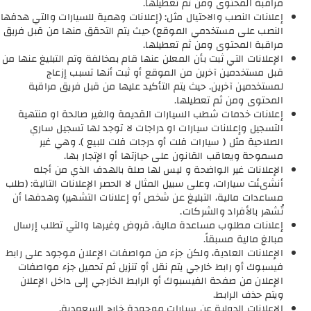
مراقبة المحتوى ومن ثم تعطيلها.
إعلانات النصب والاحتيال مثل: (إعلانات وهمية للسيارات والتي هدفها
النصب على مستخدمي الموقع) حيث يتم التحقق منها من قبل فريق
مراقبة المحتوى ومن ثم تعطيلها.
الإعلانات التي ثبت بأن المعلن عنها قام بمخالفة وتم التبليغ عنها من
قبل مستخدمين آخرين من الموقع أو ثبت أنها تسبب إزعاج
لمستخدمين آخرين. حيث يتم التأكيد عليها من قبل فريق مراقبة
المحتوى ومن ثم تعطيلها.
إعلانات خدمات شطب السيارات القديمة والغير صالحة او منتهية
التسجيل وإعلانات سيارات او دراجات لا توجد لها تسجيل ساري
الصلاحية مثل ( سيارات فلت أو درجات فلت للبيع ). وهي غير
مسموحة ويعاقب القانون على حيازتها أو الإتجار بها.
الإعلانات غير الواضحة و ليس لها صلة بالهدف الذي من أجله
أنشىئت سيارات، وعلى سبيل المثال لا الحصر الإعلانات التالية: (طلب
مساعدات مالية، التبليغ عن شخص أو إعلانات التشهير) وهدفها أن
تُشهر بالأفراد والشركات.
إعلانات مطلوب مساعدة مالية، قروض وغيرها والتي تطلب إرسال
مبالغ مالية مسبقاً.
الإعلانات العادية، ولكن جزء من مواصفات الإعلان موجود على رابط
فيسبوك أو رابط خارجي يتم نقل أو تنزيل ثم تحميل جزء مواصفات
الإعلان من صفحة الفيسبوك أو الرابط الخارجي إلى داخل الإعلان
ويتم حذف الرابط.
الإعلانات الدولية عن سيارات موجودة خارج السعودية.