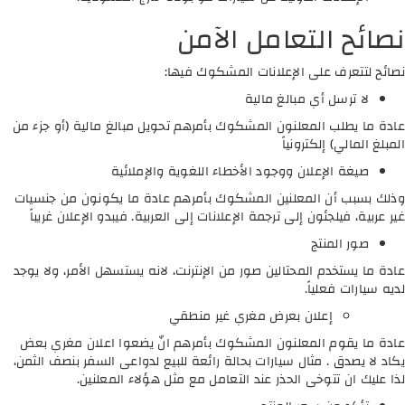
نصائح التعامل الآمن
نصائح لتتعرف على الإعلانات المشكوك فيها:
لا ترسل أي مبالغ مالية
عادة ما يطلب المعلنون المشكوك بأمرهم تحويل مبالغ مالية (أو جزء من
المبلغ المالي) إلكترونياً
صيغة الإعلان ووجود الأخطاء اللغوية والإملائية
وذلك بسبب أن المعلنين المشكوك بأمرهم عادة ما يكونون من جنسيات
غير عربية، فيلجئون إلى ترجمة الإعلانات إلى العربية. فيبدو الإعلان غريباً
صور المنتج
عادة ما يستخدم المحتالين صور من الإنترنت، لانه يستسهل الأمر، ولا يوجد
لديه سيارات فعلياً.
إعلان بعرض مغري غير منطقي
عادة ما يقوم المعلنون المشكوك بأمرهم انّ يضعوا اعلان مغري بعض
يكاد لا يصدق . مثال سيارات بحالة رائعة للبيع لدواعى السفر بنصف الثمن،
لذا عليك ان تتوخى الحذر عند التعامل مع مثل هؤلاء المعلنين.