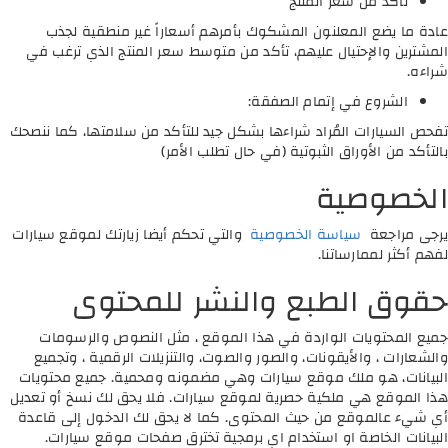
تأكد من سعر المنتج
عادة ما يضع المعلنون المشكوك بأمرهم أسعاراً غير منطقية لجذب
المشترين والإحتيال عليهم، تأكد من متوسط سعر المنتج الذي ترغب في
شراءه.
الشروع في إتمام الصفقة:
تفحص السيارات المُراد شراءها بشكل جيد للتأكد من سلامتها، كما ننصحك
بالتأكد من الأوراق الثبوتية (في حال تطلب الأمر)
الخصوصية
يرجى مراجعة
سياسة الخصوصية
والتي تحكم أيضا زيارتك لموقع سيارات
لفهم أكثر لممارساتنا.
حقوق الطبع والنشر للمحتوى
جميع المحتويات الواردة في هذا الموقع ، مثل النصوص والرسومات
والشعارات ، والأيقونات، والصور والصوت، والتنزيلات الرقمية ، وتجميع
البيانات، هو ملك موقع سيارات وهي مضمونه ومحمية. جميع محتويات
هذا الموقع هي ملكية حصرية لموقع سيارات. فلا يحق لك نسخ أو تعديل
أي شيء عالموقع من حيث المحتوى. كما لا يحق لك الدخول إلى قاعدة
البيانات الخاصة او استخدام اي برمجية تخترق صفحات موقع سيارات.