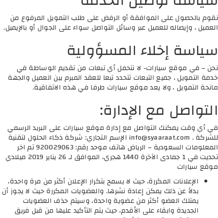
سياسة توصيل الخدمة
نقوم بالحصول على الموافقة أو الرفض على طلب التمويل المرفوع من
العميل ، وإيصاله للعميل عبر وسائل التواصل سواء على الجوال أو بالإيميل.
سياسة إخلاء المسؤولية
نحن – في موقع سيارات- لا نتحمل أي تبعات من تقديم الوساطة في
خدمة التمويل ، جميع التبعات تتحدد تبعا للعقد المبرم بين العميل والجهة
مانحة التمويل ، ولا يعد موقع سيارات طرفا في هذه الاتفاقية.
التواصل مع الإدارة:
في أي وقت يمكنك التواصل مع إدارة موقع سيارات على البريد الرسمي
للشركة .
info@syaaraat.com
الإسم التجاري: شركة ذكاء الحلول لتقنية
المعلومات السعودية – الرياض هاتف موحد رقم: 920029063 تم اخر
تحديت في 1 جمادى الآخرة 1440 هجري، الموافق لـ 26 يناير 2019 ميلادي
موقع سيارات
الإعلانات المكررة، حيث لا يسمح بتكرار الإعلان أكثر من مرة واحدة،
بدلاً عن ذلك يمكن إعادة نشرها. والعضويات المكررة حيث لا يجوز أن
يمتلك العضو أكثر من عضوية واحدة، وسيتم حذف العضويات
الجديدة وابقاء على الأقدم، حيث يتم التأكيد عليها من قبل فريق