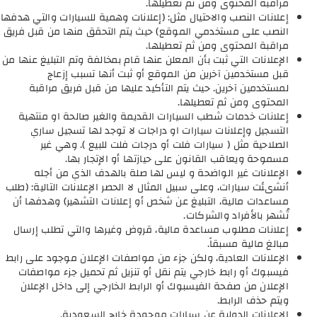
مراقبة المحتوى ومن ثم تعطيلها.
إعلانات النصب والاحتيال مثل: (إعلانات وهمية للسيارات والتي هدفها
النصب على مستخدمي الموقع) حيث يتم التحقق منها من قبل فريق
مراقبة المحتوى ومن ثم تعطيلها.
الإعلانات التي ثبت بأن المعلن عنها قام بمخالفة وتم التبليغ عنها من
قبل مستخدمين آخرين من الموقع أو ثبت أنها تسبب إزعاج
لمستخدمين آخرين. حيث يتم التأكيد عليها من قبل فريق مراقبة
المحتوى ومن ثم تعطيلها.
إعلانات خدمات شطب السيارات القديمة والغير صالحة او منتهية
التسجيل وإعلانات سيارات او دراجات لا توجد لها تسجيل ساري
الصلاحية مثل ( سيارات فلت أو درجات فلت للبيع ). وهي غير
مسموحة ويعاقب القانون على حيازتها أو الإتجار بها.
الإعلانات غير الواضحة و ليس لها صلة بالهدف الذي من أجله
أنشىئت سيارات، وعلى سبيل المثال لا الحصر الإعلانات التالية: (طلب
مساعدات مالية، التبليغ عن شخص أو إعلانات التشهير) وهدفها أن
تُشهر بالأفراد والشركات.
إعلانات مطلوب مساعدة مالية، قروض وغيرها والتي تطلب إرسال
مبالغ مالية مسبقاً.
الإعلانات العادية، ولكن جزء من مواصفات الإعلان موجود على رابط
فيسبوك أو رابط خارجي يتم نقل أو تنزيل ثم تحميل جزء مواصفات
الإعلان من صفحة الفيسبوك أو الرابط الخارجي إلى داخل الإعلان
ويتم حذف الرابط.
الإعلانات الدولية عن سيارات موجودة خارج السعودية.