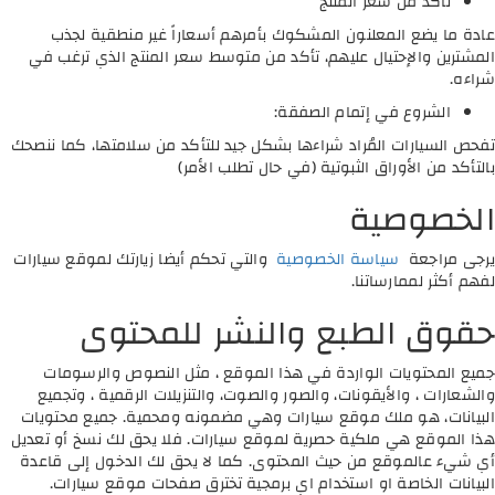
تأكد من سعر المنتج
عادة ما يضع المعلنون المشكوك بأمرهم أسعاراً غير منطقية لجذب
المشترين والإحتيال عليهم، تأكد من متوسط سعر المنتج الذي ترغب في
شراءه.
الشروع في إتمام الصفقة:
تفحص السيارات المُراد شراءها بشكل جيد للتأكد من سلامتها، كما ننصحك
بالتأكد من الأوراق الثبوتية (في حال تطلب الأمر)
الخصوصية
يرجى مراجعة
سياسة الخصوصية
والتي تحكم أيضا زيارتك لموقع سيارات
لفهم أكثر لممارساتنا.
حقوق الطبع والنشر للمحتوى
جميع المحتويات الواردة في هذا الموقع ، مثل النصوص والرسومات
والشعارات ، والأيقونات، والصور والصوت، والتنزيلات الرقمية ، وتجميع
البيانات، هو ملك موقع سيارات وهي مضمونه ومحمية. جميع محتويات
هذا الموقع هي ملكية حصرية لموقع سيارات. فلا يحق لك نسخ أو تعديل
أي شيء عالموقع من حيث المحتوى. كما لا يحق لك الدخول إلى قاعدة
البيانات الخاصة او استخدام اي برمجية تخترق صفحات موقع سيارات.