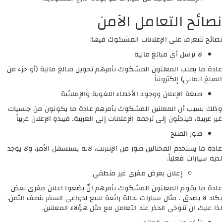
نصائح التعامل الآمن
نصائح لتتعرف على الإعلانات المشكوك فيها:
لا ترسل أي مبالغ مالية
عادة ما يطلب المعلنون المشكوك بأمرهم تحويل مبالغ مالية (أو جزء من
المبلغ المالي) إلكترونياً
صيغة الإعلان ووجود الأخطاء اللغوية والإملائية
وذلك بسبب أن المعلنين المشكوك بأمرهم عادة ما يكونون من جنسيات
غير عربية، فيلجئون إلى ترجمة الإعلانات إلى العربية. فيبدو الإعلان غريباً
صور المنتج
عادة ما يستخدم المحتالين صور من الإنترنت، لانه يستسهل الأمر، ولا يوجد
لديه سيارات فعلياً.
إعلان بعرض مغري غير منطقي
عادة ما يقوم المعلنون المشكوك بأمرهم انّ يضعوا اعلان مغري بعض
يكاد لا يصدق . مثال سيارات بحالة رائعة للبيع لدواعى السفر بنصف الثمن،
لذا عليك ان تتوخى الحذر عند التعامل مع مثل هؤلاء المعلنين.