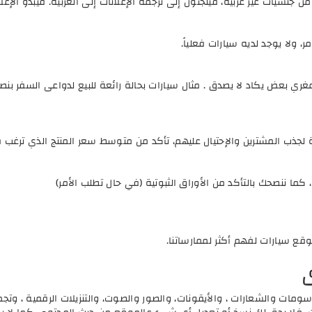
سيات غير عربية، فيلجئون إلى ترجمة الإعلانات إلى العربية. فيبدو الإعلان 
، ولا يوجد لديه سيارات فعلياً.
ي بعض يكاد لا يصدق . مثال سيارات بحالة رائعة للبيع لدواعى السفر بنصف 
 لجذب المشترين والإحتيال عليهم، تأكد من متوسط سعر المنتج الذي ترغب 
كما ننصحك بالتأكد من الأوراق الثبوتية (في حال تطلب الأمر)
وقع سيارات لفهم أكثر لممارساتنا.
ى
سومات والشعارات ، والأيقونات، والصور والصوت، والتنزيلات الرقمية ، و