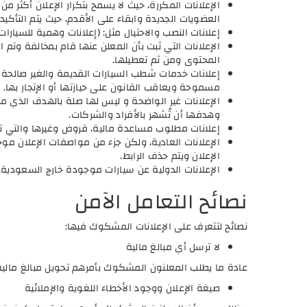
الإعلانات المكررة، حيث لا يسمح بتكرار الإعلان أكثر
العضويات الجديدة وابقاء على الأقدم، حيث يتم التأكي
إعلانات النصب والاحتيال مثل: (إعلانات وهمية للسيا
الإعلانات التي ثبت بأن المعلن عنها قام بمخالفة وتم 
المحتوى ومن ثم تعطيلها.
إعلانات خدمات شطب السيارات القديمة والغير صالحة او
مسموحة ويعاقب القانون على حيازتها أو الإتجار بها.
الإعلانات غير الواضحة و ليس لها صلة بالهدف الذي من 
وهدفها أن تُشهر بالأفراد والشركات.
إعلانات مطلوب مساعدة مالية، قروض وغيرها والتي تط
الإعلانات العادية، ولكن جزء من مواصفات الإعلان موج
الإعلان ويتم حذف الرابط.
الإعلانات الدولية عن سيارات موجودة خارج السعودية.
نصائح التعامل الآمن
نصائح لتتعرف على الإعلانات المشكوك فيها:
لا ترسل أي مبالغ مالية
عادة ما يطلب المعلنون المشكوك بأمرهم تحويل مبالغ مالية (أو
صيغة الإعلان ووجود الأخطاء اللغوية والإملائية