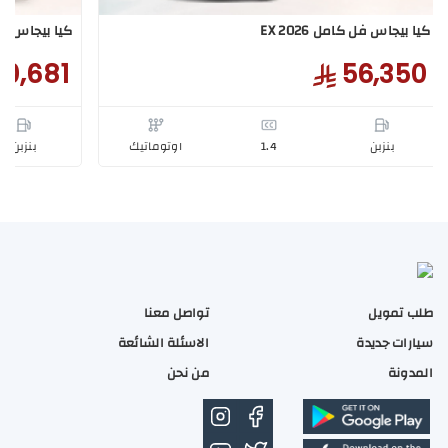
جاس فل كامل EX 2026
كيا بيجاس استان
طلب تمويل
تواصل معنا
50,681
56,3
سيارات جديدة
الاسئلة الشائعة
المدونة
من نحن
بنزبن
1.4
اوتوماتيك
بنزبن