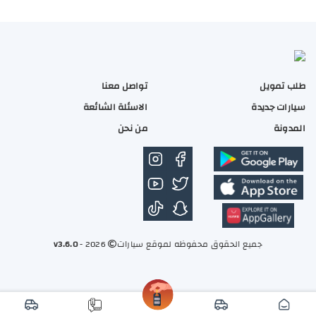
 Titanium 2026
فورد تورس استا
طلب تمويل
تواصل معنا
سيارات جديدة
الاسئلة الشائعة
2,600
161,0
المدونة
من نحن
بنزبن
2.0
اوتوماتيك
بنزبن
جميع الحقوق محفوظه لموقع سيارات
2026 -
v3.6.0