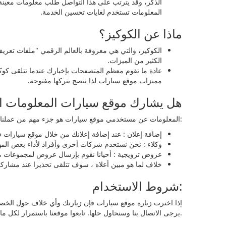
الذكر، وقد يترتب على هذا التواصل طلب معلومات معينة 
المعلومات تستخدم لغايات تحسين الخدمة.
ماذا عن الكوكيز؟
الكوكيز، والتي هي معروفة بالعالم الرقمي "ملفات تعري
الكثير من الميزات.
عادة ما تقوم معظم المتصفحات بإخبارك عندما تتلقى كوك
مميزات موقع سيارات لذا ننصح بتركها مفتوحة.
هل يشارك موقع سيارات المعلومات الت
المعلومات عن مستخدمي موقع سيارات هو جزء مهم من عملنا، ولن نسمح ببيع هذه المعلومات للآخرين. ولكن فقط يتم تبادل معلومات مستخدمي موقع سيارات فقط كما هو موضح أدناه:
إضافة إعلان : عند إضافة إعلانك من خلال موقع سيارات ف
وكلاء : نحن نستخدم شركات أخرى وأفراد لأداء بعض المه
عروض ترويجية : أحيانا نقوم بإرسال عروض لمجموعات م
خلاف لما هو مبين أعلاه ، سوف تتلقى تحذيرا عند مشاركة
شروط الاستخدام:
إذا اخترت زيارة موقع سيارات فإن زيارتك وأي خلاف حول الخ
يرجى الاتصال بنا وسنحاول حلها. تابعوا موقعنا باستمرار لكل ما هو جديد حول التغييرات الطارئة على كل من سياسة الخصوصية وأحكام وشروط الاستخدام.