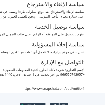
سياسة الإلغاء والاسترجاع
سياسة الإلغاء والاسترجاع يعد موقع سيارات طرفا وسيطا في 
على سيارة بنظام التأجير التمويلي ، ويحق للعميل العدول عن رأيه بعد الحصول على الموافقة في أي وقت ما لم يوقع عقد التمويل مع جهة التمويل.
سياسة توصيل الخدمة
نقوم بالحصول على الموافقة أو الرفض على طلب التمويل المرفوع من العميل ، وإيصاله للعميل عبر وسائل التواصل سواء على الجوال أو بالإيميل.
سياسة إخلاء المسؤولية
نحن – في موقع سيارات- لا نتحمل أي تبعات من تقديم الوساطة في خدمة التمويل ، جميع التبعات تتحدد تبعا للعقد المبرم بين العميل والجهة مانحة التمويل ، ولا يعد موقع سيارات طرفا في هذه الاتفاقية.
التواصل مع الإدارة:
+966550742957 تم اخر تحديت في 1 جمادى الآخرة 1440 هجري، الموافق لـ 26 يناير 2019 ميلادي موقع سيارات
https://www.snapchat.com/add/m66o-1