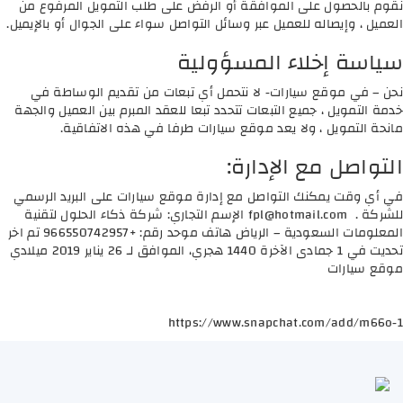
نقوم بالحصول على الموافقة أو الرفض على طلب التمويل المرفوع من
العميل ، وإيصاله للعميل عبر وسائل التواصل سواء على الجوال أو بالإيميل.
سياسة إخلاء المسؤولية
نحن – في موقع سيارات- لا نتحمل أي تبعات من تقديم الوساطة في
خدمة التمويل ، جميع التبعات تتحدد تبعا للعقد المبرم بين العميل والجهة
مانحة التمويل ، ولا يعد موقع سيارات طرفا في هذه الاتفاقية.
التواصل مع الإدارة:
في أي وقت يمكنك التواصل مع إدارة موقع سيارات على البريد الرسمي
للشركة .
fpl@hotmail.com
الإسم التجاري: شركة ذكاء الحلول لتقنية
المعلومات السعودية – الرياض هاتف موحد رقم: +966550742957 تم اخر
تحديت في 1 جمادى الآخرة 1440 هجري، الموافق لـ 26 يناير 2019 ميلادي
موقع سيارات
https://www.snapchat.com/add/m66o-1