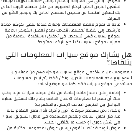
الكوكيز، والتي هي معروفة بالعالم الرقمي "ملفات تعريف الارتباط"
لتشغيل القرص الصلب لجهاز الكمبيوتر من خلال متصفح الويب الخاص
بك لتمكين انظمتنا من تخصيص المتصفح الخاص بك وتوفير الكثير من
الميزات.
عادة ما تقوم معظم المتصفحات بإخبارك عندما تتلقى كوكيز جديدة
وترشدك إلى كيفية تعطيلها، ننصحك بعدم تعطيل الكوكيز الخاصة
بموقع سيارات فهي تساعدك في تحقيق الاستفادة الكاملة من
مميزات موقع سيارات لذا ننصح بتركها مفتوحة.
هل يشارك موقع سيارات المعلومات التي
يتلقاها؟
المعلومات عن مستخدمي موقع سيارات هو جزء مهم من عملنا، ولن
نسمح ببيع هذه المعلومات للآخرين. ولكن فقط يتم تبادل معلومات
مستخدمي موقع سيارات فقط كما هو موضح أدناه:
إضافة إعلان : عند إضافة إعلانك من خلال موقع سيارات فإنه يطلب
منك أن تقدم لنا معلومات الاتصال الخاصة بك. وذلك لتسهيل عملية
التواصل بين الطرفين (صاحب الإعلان، والمهتم به)
وكلاء : نحن نستخدم شركات أخرى وأفراد لأداء بعض المهام نيابة
عنا. مثل تحليل البيانات وتقديم المساعدة في مجال التسويق، سواء
في شكل دوري أو حسب ما يقتضي الطلب.
عروض ترويجية : أحيانا نقوم بإرسال عروض لمجموعات مختارة من