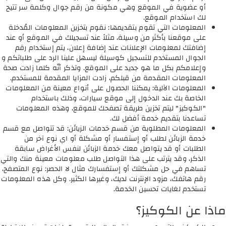
أو عضوية في الموقع وهي مكونة من رقم جوال وكلمة سر تتيح
لك استخدام الموقع.
المعلومات التي تقوم بتقديمها: نقوم بتخزين المعلومات المُدخلة
على موقعنا بأكثر من وسيلة، مثلاً عند تسجيلك في الموقع أو عند
إضافتك لمعلومات الإعلانات عند إضافة إعلان، يتم إستخدام رقم
الجوال المستخدم للتسجيل كوسيلة ليسهل علينا الرد على طلباتكم و
وإعلامكم بكل ما هو جديد على الموقع. وتذكر أنّه كلما زادت صحة
المعلومات المقدمة من قبلكم، زادت المزايا المقدمة للمستخدم.
المعلومات الآلية: يمكننا الحصول على أنواع معينة من المعلومات
الخاصة بك عند الدخول إلى موقع سيارات، وذلك باستخدام
"الكوكيز" ليتم تخزين طريقة تصفحك للموقع، وهذه المعلومات
تساعدنا بتقديم خدمة أفضل لك.
المعلومات المطلوبة من قسم خدمات الزيائن: قد تتواصل مع قسم
خدمة الزبائن لطلب أو إستفسار أو مشكلة أو اي نوع آخر من
الطلبات أو قد يتواصل معك خدمة الزبائن لنفس الأغراض سابقة
الذكر، وقد يترتب على هذا التواصل طلب معلومات معينة منك والتي
تساهم في حل مشكلتك أو إستفسارك مثال لا الحصر: نوع المتصفح،
رقم هاتفك، مزود الإنترنت لديك، وغيرها الكثير. وكل هذه المعلومات
تستخدم لغايات تحسين الخدمة.
ماذا عن الكوكيز؟