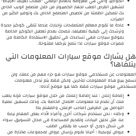
الكوكيز، والتي هي معروفة بالعالم الرقمي "ملفات تعريف الارتباط"
لتشغيل القرص الصلب لجهاز الكمبيوتر من خلال متصفح الويب الخاص
بك لتمكين انظمتنا من تخصيص المتصفح الخاص بك وتوفير الكثير من
الميزات.
عادة ما تقوم معظم المتصفحات بإخبارك عندما تتلقى كوكيز جديدة
وترشدك إلى كيفية تعطيلها، ننصحك بعدم تعطيل الكوكيز الخاصة
بموقع سيارات فهي تساعدك في تحقيق الاستفادة الكاملة من
مميزات موقع سيارات لذا ننصح بتركها مفتوحة.
هل يشارك موقع سيارات المعلومات التي
يتلقاها؟
المعلومات عن مستخدمي موقع سيارات هو جزء مهم من عملنا، ولن
نسمح ببيع هذه المعلومات للآخرين. ولكن فقط يتم تبادل معلومات
مستخدمي موقع سيارات فقط كما هو موضح أدناه:
إضافة إعلان : عند إضافة إعلانك من خلال موقع سيارات فإنه يطلب
منك أن تقدم لنا معلومات الاتصال الخاصة بك. وذلك لتسهيل عملية
التواصل بين الطرفين (صاحب الإعلان، والمهتم به)
وكلاء : نحن نستخدم شركات أخرى وأفراد لأداء بعض المهام نيابة
عنا. مثل تحليل البيانات وتقديم المساعدة في مجال التسويق، سواء
في شكل دوري أو حسب ما يقتضي الطلب.
عروض ترويجية : أحيانا نقوم بإرسال عروض لمجموعات مختارة من