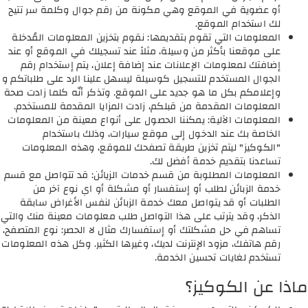
أو عضوية في الموقع وهي مكونة من رقم جوال وكلمة سر تتيح
لك استخدام الموقع.
المعلومات التي تقوم بتقديمها: نقوم بتخزين المعلومات المُدخلة
على موقعنا بأكثر من وسيلة، مثلاً عند تسجيلك في الموقع أو عند
إضافتك لمعلومات الإعلانات عند إضافة إعلان، يتم إستخدام رقم
الجوال المستخدم للتسجيل كوسيلة ليسهل علينا الرد على طلباتكم و
وإعلامكم بكل ما هو جديد على الموقع. وتذكر أنّه كلما زادت صحة
المعلومات المقدمة من قبلكم، زادت المزايا المقدمة للمستخدم.
المعلومات الآلية: يمكننا الحصول على أنواع معينة من المعلومات
الخاصة بك عند الدخول إلى موقع سيارات، وذلك باستخدام
"الكوكيز" ليتم تخزين طريقة تصفحك للموقع، وهذه المعلومات
تساعدنا بتقديم خدمة أفضل لك.
المعلومات المطلوبة من قسم خدمات الزيائن: قد تتواصل مع قسم
خدمة الزبائن لطلب أو إستفسار أو مشكلة أو اي نوع آخر من
الطلبات أو قد يتواصل معك خدمة الزبائن لنفس الأغراض سابقة
الذكر، وقد يترتب على هذا التواصل طلب معلومات معينة منك والتي
تساهم في حل مشكلتك أو إستفسارك مثال لا الحصر: نوع المتصفح،
رقم هاتفك، مزود الإنترنت لديك، وغيرها الكثير. وكل هذه المعلومات
تستخدم لغايات تحسين الخدمة.
ماذا عن الكوكيز؟