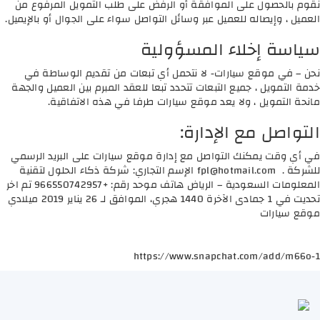
نقوم بالحصول على الموافقة أو الرفض على طلب التمويل المرفوع من
العميل ، وإيصاله للعميل عبر وسائل التواصل سواء على الجوال أو بالإيميل.
سياسة إخلاء المسؤولية
نحن – في موقع سيارات- لا نتحمل أي تبعات من تقديم الوساطة في
خدمة التمويل ، جميع التبعات تتحدد تبعا للعقد المبرم بين العميل والجهة
مانحة التمويل ، ولا يعد موقع سيارات طرفا في هذه الاتفاقية.
التواصل مع الإدارة:
في أي وقت يمكنك التواصل مع إدارة موقع سيارات على البريد الرسمي
للشركة .
fpl@hotmail.com
الإسم التجاري: شركة ذكاء الحلول لتقنية
المعلومات السعودية – الرياض هاتف موحد رقم: +966550742957 تم اخر
تحديت في 1 جمادى الآخرة 1440 هجري، الموافق لـ 26 يناير 2019 ميلادي
موقع سيارات
https://www.snapchat.com/add/m66o-1