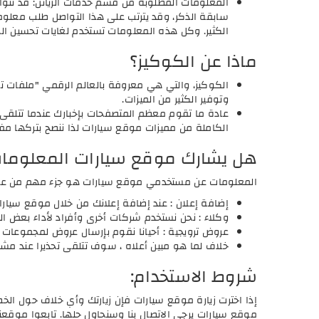
المعلومات المطلوبة من قسم خدمات الزيائن: قد تتوا
سابقة الذكر، وقد يترتب على هذا التواصل طلب معلوم
الكثير. وكل هذه المعلومات تستخدم لغايات تحسين ال
ماذا عن الكوكيز؟
الكوكيز، والتي هي معروفة بالعالم الرقمي "ملفات تع
وتوفير الكثير من الميزات.
عادة ما تقوم معظم المتصفحات بإخبارك عندما تتلق
الكاملة من مميزات موقع سيارات لذا ننصح بتركها مف
هل يشارك موقع سيارات المعلومات 
المعلومات عن مستخدمي موقع سيارات هو جزء مهم من عملن
إضافة إعلان : عند إضافة إعلانك من خلال موقع سيارا
وكلاء : نحن نستخدم شركات أخرى وأفراد لأداء بعض ا
عروض ترويجية : أحيانا نقوم بإرسال عروض لمجموعات
خلاف لما هو مبين أعلاه ، سوف تتلقى تحذيرا عند مشا
شروط الاستخدام:
إذا اخترت زيارة موقع سيارات فإن زيارتك وأي خلاف حول ا
موقع سيارات يرجى الاتصال بنا وسنحاول حلها. تابعوا موقع