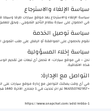
سياسة الإلغاء والاسترجاع
سياسة الإلغاء والاسترجاع يعد موقع سيارات طرفا وسيطا ف
في الحصول على سيارة بنظام التأجير التمويلي ، ويحق للعم
سياسة توصيل الخدمة
نقوم بالحصول على الموافقة أو الرفض على طلب التمويل المر
سياسة إخلاء المسؤولية
نحن – في موقع سيارات- لا نتحمل أي تبعات من تقديم الوساط
هذه الاتفاقية.
التواصل مع الإدارة:
في أي وقت يمكنك التواصل مع إدارة موقع سيارات على الب
+966550742957 تم اخر تحديت في 1 جمادى الآخرة 1440 هجري، الموافق لـ 26 يناير 2019 ميلادي موقع سيارات
https://www.snapchat.com/add/m66o-1