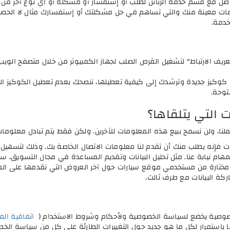
صل مع قسم خدمة الزبائن لطلب أو إستفسار أو مشكلة أو اي نوع آخر من ا
ات معينة منك والتي تساهم في حل مشكلتك أو إستفسارك مثال لا الحصر: نو
خدمة.
ريف الارتباط" لتشغيل القرص الصلب لجهاز الكمبيوتر من خلال متصفح الوي
ى كوكيز جديدة وترشدك إلى كيفية تعطيلها، ننصحك بعدم تعطيل الكوكيز
توحة.
التي يتلقاها؟
ا، ولن نسمح ببيع هذه المعلومات للآخرين. ولكن فقط يتم تبادل معلو
ت فإنه يطلب منك أن تقدم لنا معلومات الاتصال الخاصة بك. وذلك لتسهيل عم
لمهام نيابة عنا. مثل تحليل البيانات وتقديم المساعدة في مجال التسويق
 مختارة من مستخدمي موقع سيارات حول آخر العروض التي نقدمها على ال
ركة البيانات مع طرف ثالث.
لخصوصية يخضع لسياسة الخصوصية ولأحكام وشروط الاستخدام (
اتفاقية ال
نا باستمرار لكل ما هو جديد حول التغييرات الطارئة على كل من سياسة ال