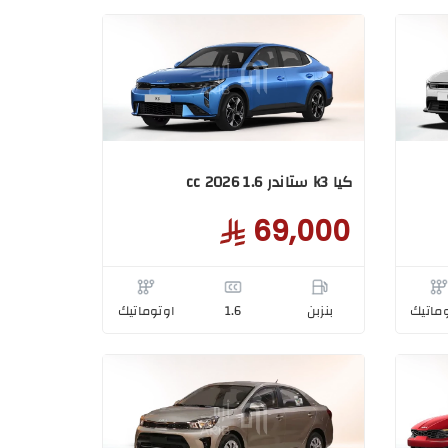
كيا k3 ستاندر 1.6 cc 2026
69,000
ماتيك
بنزبن
1.6
اوتوماتيك