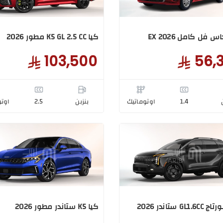
س فل كامل EX 2026
كيا K5 GL 2.5 CC مطور 2026
103,500
56,
1.4
اوتوماتيك
بنزبن
2.5
اوتو
GL ستاندر 2026
كيا K5 ستاندر مطور 2026