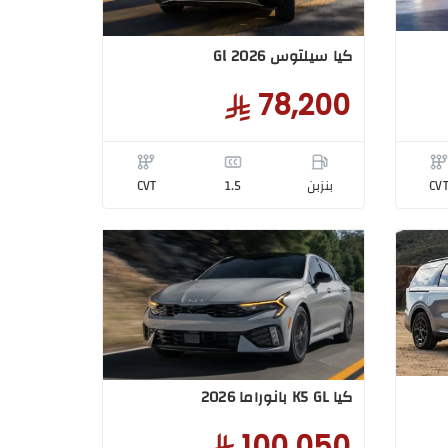
كيا سيلتوس Gl 2026
78,200
CV
بنزبن
1.5
CVT
كيا K5 GL بانوراما 2026
100,050