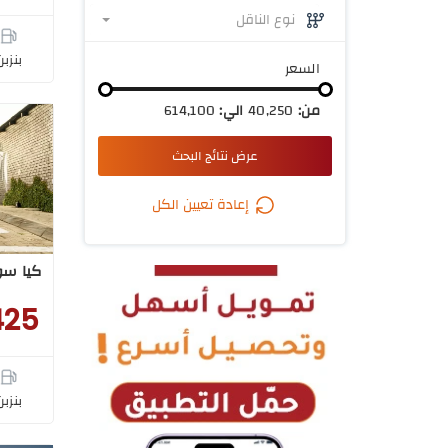
نوع الناقل
بنزبن
السعر
من:
40,250
الي:
614,100
عرض نتائج البحث
إعادة تعيين الكل
كيا سونيت  2025
425
بنزبن