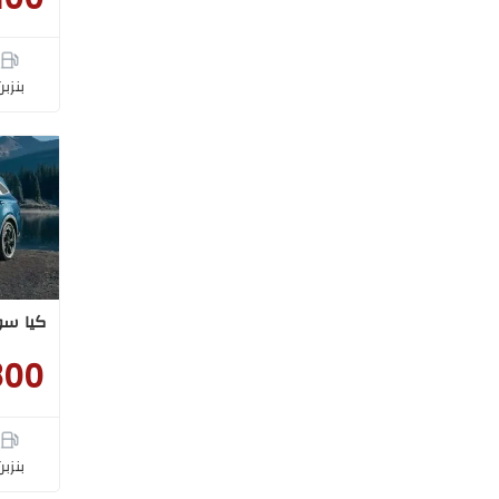
بنزبن
كيا سورينتو 25
800
بنزبن