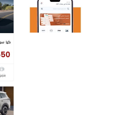
كيا سيلتو
550
بنزبن