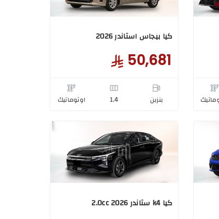
كيا بيجاس استاندر 2026
50,681
ماتيك
بنزبن
1.4
اوتوماتيك
كيا k4 ستاندر 2.0cc 2026