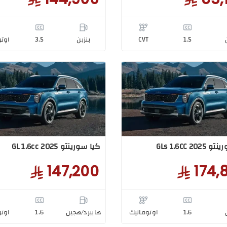
1.5
CVT
بنزبن
3.5
اوتو
GLs 1.6CC 20
كيا سورينتو GL 1.6cc 2025
147,200
174,
1.6
اوتوماتيك
هايبرد/هجين
1.6
اوتو