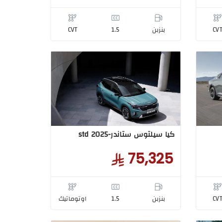
CV
بنزبن
1.5
CVT
كيا سيلتوس ستاندر-std 2025
75,325
CV
بنزبن
1.5
اوتوماتيك