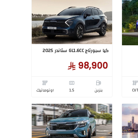
كيا سبورتاج GL1.6CC ستاندر 2025
98,900
CV
بنزبن
1.5
اوتوماتيك