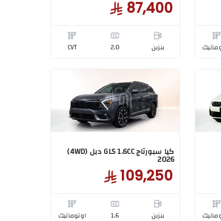
87,400
ماتيك
بنزبن
2.0
CVT
كيا سبورتاج GLS 1.6CC دبل (4WD)
2026
109,250
ماتيك
بنزبن
1.6
اوتوماتيك