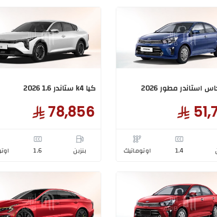
اس استاندر مطور 2026
كيا k4 ستاندر 1.6 2026
78,856
51,
1.4
اوتوماتيك
بنزبن
1.6
اوتو