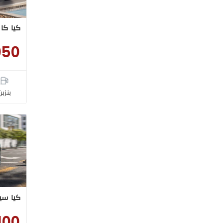
كيا كارينز
050
بنزبن
كيا سيلتوس
100