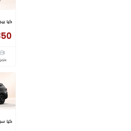
كيا بيجا
350
بنزبن
كيا سبورتاج 1.6CC