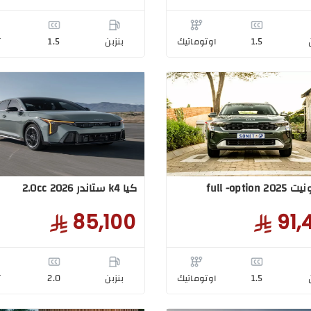
1.5
اوتوماتيك
بنزبن
1.5
T
full -option
كيا k4 ستاندر 2.0cc 2026
85,100
91,
1.5
اوتوماتيك
بنزبن
2.0
T