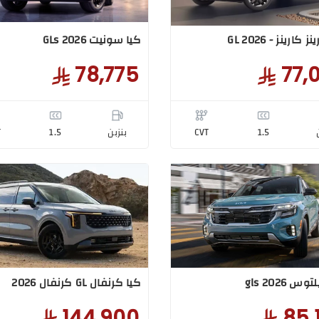
 كارينز - GL 2026
كيا سونيت GLs 2026
78,775
77,
1.5
CVT
بنزبن
1.5
T
 gls 2026
كيا كرنفال GL كرنفال 2026
144,900
85,