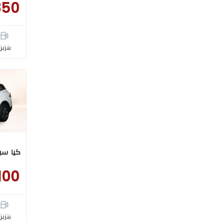
850
بنزبن
كيا سبورتاج 026
100
بنزبن