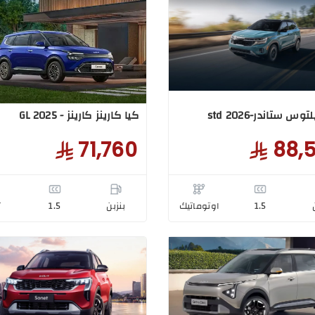
س ستاندر-std 2026
كيا كارينز كارينز - GL 2025
71,760
88,
1.5
اوتوماتيك
بنزبن
1.5
T