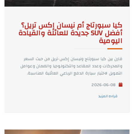
كيا سبورتاج أم نيسان إكس تريل؟
أفضل SUV جديدة للعائلة والقيادة
اليومية
قارن بين كيا سبورتاج ونيسان إكس-تريل من حيث السعر
والمحركات وعدد المقاعد والتكنولوجيا والضمان وعوامل
التمويل لاختيار سيارة الدفع الرباعي العائلية المناسبة.
2026-06-08
قراءه المزيد