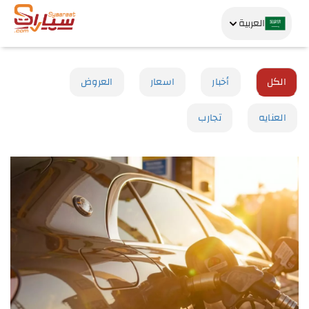
العربية
الكل
أخبار
اسعار
العروض
العنايه
تجارب