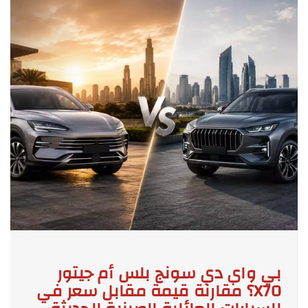
بي واي دي سونج بلس أم جيتور
X70؟ مقارنة قيمة مقابل سعر في