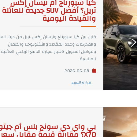
كيا سبورتاج أم نيسان إكس
تريل؟ أفضل SUV جديدة للعائلة
والقيادة اليومية
قارن بين كيا سبورتاج ونيسان إكس-تريل من حيث الس
والمحركات وعدد المقاعد والتكنولوجيا والضمان
وعوامل التمويل لاختيار سيارة الدفع الرباعي العائلية
المناسبة.
2026-06-08
قراءه المزيد
بي واي دي سونج بلس أم جيتو
X70؟ مقارنة قيمة مقابل سعر