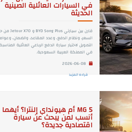
في السيارات العائلية الصينية
الحديثة
قارن بين سيارتي BYD Song Plus و 70
السعر، ونظام الدفع، وعدد المقاعد، والضمان، وعوام
التمويل لاختيار سيارة الدفع الرباعي العائلية المناسبة
في المملكة العربية السعودية.
2026-06-08
قراءه المزيد
MG 5 أم هيونداي إلنترا؟ أيهما
أنسب لمن يبحث عن سيارة
اقتصادية جديدة؟