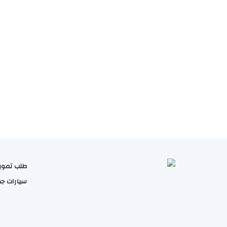
طلب تموي
سيارات جد