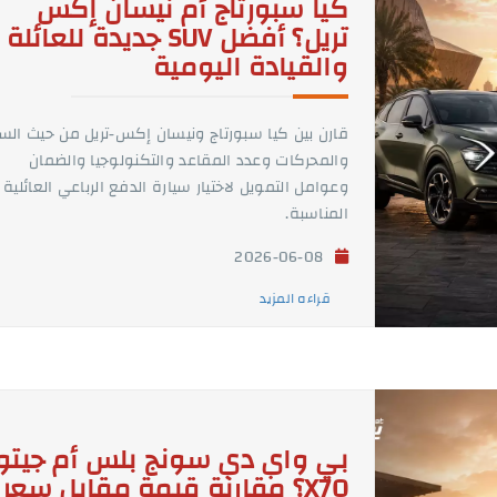
كيا سبورتاج أم نيسان إكس
تريل؟ أفضل SUV جديدة للعائلة
والقيادة اليومية
قارن بين كيا سبورتاج ونيسان إكس-تريل من حيث الس
والمحركات وعدد المقاعد والتكنولوجيا والضمان
وعوامل التمويل لاختيار سيارة الدفع الرباعي العائلية
المناسبة.
2026-06-08
قراءه المزيد
بي واي دي سونج بلس أم جيتو
X70؟ مقارنة قيمة مقابل سعر