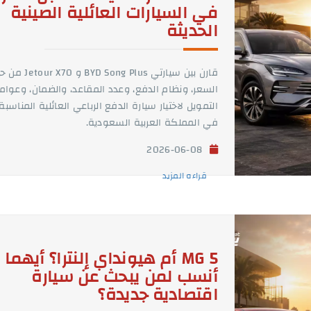
في السيارات العائلية الصينية
الحديثة
قارن بين سيارتي BYD Song Plus و 70
السعر، ونظام الدفع، وعدد المقاعد، والضمان، وعوام
التمويل لاختيار سيارة الدفع الرباعي العائلية المناسبة
في المملكة العربية السعودية.
2026-06-08
قراءه المزيد
MG 5 أم هيونداي إلنترا؟ أيهما
أنسب لمن يبحث عن سيارة
اقتصادية جديدة؟