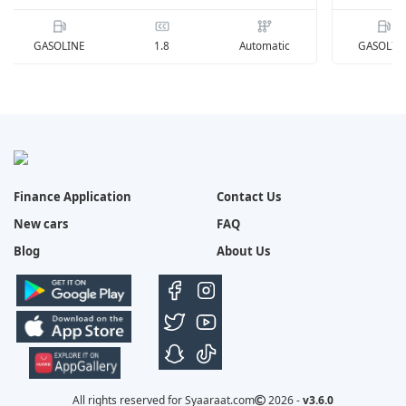
Finance Application
Contact Us
Ford territory Ambiente Teritore 2026
Ford
New cars
FAQ
96,600
Blog
About Us
GASOLINE
1.8
Automatic
G
All rights reserved for Syaaraat.com
2026 -
v3.6.0