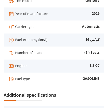
territory
The model
2026
Year of manufacture
Automatic
Carrier type
16 كم/س
Fuel economy (km/l)
(5 ) Seats
Number of seats
1.8 CC
Engine
GASOLINE
Fuel type
Additional specifications