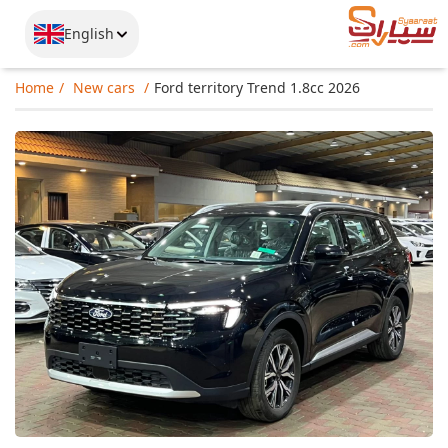
English
Home
New cars
Ford territory Trend 1.8cc 2026