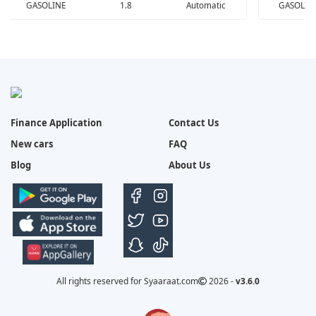
Finance Application
Contact Us
Ford territory Trend 1.8cc 2026
For
New cars
FAQ
104,650
Blog
About Us
GASOLINE
1.8
Automatic
G
All rights reserved for Syaaraat.com
2026 -
v3.6.0