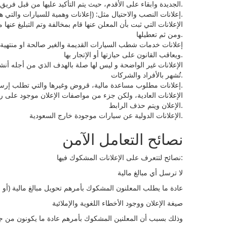
الجديدة وابقاء على الأقدم، حيث يتم التأكيد عليها من قبل فريق مراقبة المحتوى ومن ثم تعطيلها.
إعلانات النصب والاحتيال مثل: (إعلانات وهمية للسيارات والتي هدفها النصب على مستخدمي الموقع) حيث يتم التحقق منها من قبل فريق مراقبة المحتوى ومن ثم تعطيلها.
الإعلانات التي ثبت بأن المعلن عنها قام بمخالفة وتم التبليغ ع
ومن ثم تعطيلها.
إعلانات خدمات شطب السيارات القديمة والغير صالحة او منتهية
ويعاقب القانون على حيازتها أو الإتجار بها.
الإعلانات غير الواضحة و ليس لها صلة بالهدف الذي من أجله أنشى
تُشهر بالأفراد والشركات.
إعلانات مطلوب مساعدة مالية، قروض وغيرها والتي تطلب إرسال مبالغ مالية مسبقاً.
الإعلانات العادية، ولكن جزء من مواصفات الإعلان موجود على 
الإعلان ويتم حذف الرابط.
الإعلانات الدولية عن سيارات موجودة خارج السعودية.
نصائح التعامل الآمن
نصائح لتتعرف على الإعلانات المشكوك فيها:
لا ترسل أي مبالغ مالية
عادة ما يطلب المعلنون المشكوك بأمرهم تحويل مبالغ مالية (أو جزء
صيغة الإعلان ووجود الأخطاء اللغوية والإملائية
وذلك بسبب أن المعلنين المشكوك بأمرهم عادة ما يكونون من جنسيا