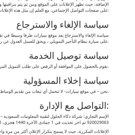
الإضافة، حيث تظهر الإعلانات على الموقع ومن ثم يتم مراقبتها 
على صفحات التواصل الإجتماعي. مع العلم إن مثل هذه الإعلانات سوف يتم حذفها مباشرة من قبل مسؤولي الموقع. وكمثال عليها لا للحصر:
سياسة الإلغاء والاسترجاع
سياسة الإلغاء والاسترجاع يعد موقع سيارات طرفا وسيطا في 
على سيارة بنظام التأجير التمويلي ، ويحق للعميل العدول عن رأيه بعد الحصول على الموافقة في أي وقت ما لم يوقع عقد التمويل مع جهة التمويل.
سياسة توصيل الخدمة
نقوم بالحصول على الموافقة أو الرفض على طلب التمويل المرفوع من العميل ، وإيصاله للعميل عبر وسائل التواصل سواء على الجوال أو بالإيميل.
سياسة إخلاء المسؤولية
نحن – في موقع سيارات- لا نتحمل أي تبعات من تقديم الوساطة في خدمة التمويل ، جميع التبعات تتحدد تبعا للعقد المبرم بين العميل والجهة مانحة التمويل ، ولا يعد موقع سيارات طرفا في هذه الاتفاقية.
التواصل مع الإدارة:
920029063 تم اخر تحديت في 1 جمادى الآخرة 1440 هجري، الموافق لـ 26 يناير 2019 ميلادي موقع سيارات
الإعلانات المكررة، حيث لا يسمح بتكرار الإعلان أكثر من مرة 