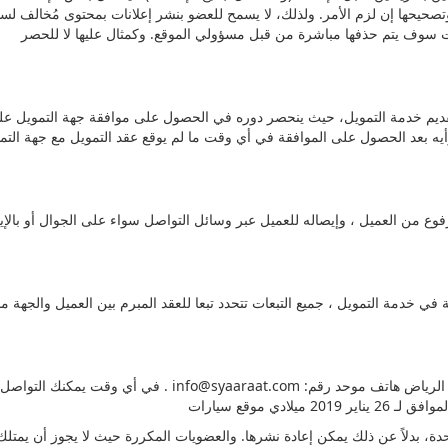
وتصحيحها إن لزم الأمر. ولذلك، لا يسمح للعضو بنشر إعلانات بمحتوى مُخالف ل
تقديم خدمة التمويل، حيث ينحصر دوره في الحصول على موافقة جهة التمويل ع
الإسم التجاري: شركة ذكاء الحلول لتقنية المعلومات السعودية – الرياض هاتف موحد رقم:
info@syaaraat.com
في أي وقت يمكنك التواصل مع إدارة موقع سيارات على البريد الرسمي للشركة .
واحدة، بدلاً عن ذلك يمكن إعادة نشرها. والعضويات المكررة حيث لا يجوز أن ي