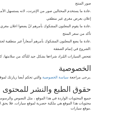
صور المنتج
عادة ما يستخدم المحتالين صور من الإنترنت، لانه يستسهل الأمر، ولا يوجد لديه سيارات فعلياً.
إعلان بعرض مغري غير منطقي
عادة ما يقوم المعلنون المشكوك بأمرهم انّ يضعوا اعلان مغري بعض يكاد لا يصدق . مثال سيارات بحالة رائعة للبيع لدواعى السفر بنصف الثمن، لذا عليك ان تتوخى الحذر عند التعامل مع مثل هؤلاء المعلنين.
تأكد من سعر المنتج
عادة ما يضع المعلنون المشكوك بأمرهم أسعاراً غير منطقية لجذب المشترين والإحتيال عليهم، تأكد من متوسط سعر المنتج الذي ترغب في شراءه.
الشروع في إتمام الصفقة:
تفحص السيارات المُراد شراءها بشكل جيد للتأكد من سلامتها، كما
الخصوصية
والتي تحكم أيضا زيارتك لموقع سيارات لفهم أكثر لممارساتنا.
يرجى مراجعة
سياسة الخصوصية
حقوق الطبع والنشر للمحتوى
جميع المحتويات الواردة في هذا الموقع ، مثل النصوص والرسوما
محتويات هذا الموقع هي ملكية حصرية لموقع سيارات. فلا يحق ل
موقع سيارات.