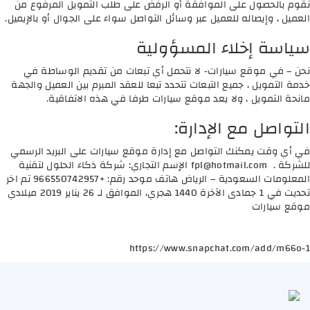
نقوم بالحصول على الموافقة أو الرفض على طلب التمويل المرفوع من
العميل ، وإيصاله للعميل عبر وسائل التواصل سواء على الجوال أو بالإيميل.
سياسة إخلاء المسؤولية
نحن – في موقع سيارات- لا نتحمل أي تبعات من تقديم الوساطة في
خدمة التمويل ، جميع التبعات تتحدد تبعا للعقد المبرم بين العميل والجهة
مانحة التمويل ، ولا يعد موقع سيارات طرفا في هذه الاتفاقية.
التواصل مع الإدارة:
في أي وقت يمكنك التواصل مع إدارة موقع سيارات على البريد الرسمي
للشركة .
fpl@hotmail.com
الإسم التجاري: شركة ذكاء الحلول لتقنية
المعلومات السعودية – الرياض هاتف موحد رقم: +966550742957 تم اخر
تحديت في 1 جمادى الآخرة 1440 هجري، الموافق لـ 26 يناير 2019 ميلادي
موقع سيارات
https://www.snapchat.com/add/m66o-1