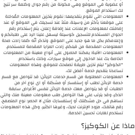
أو عضوية في الموقع وهي مكونة من رقم جوال وكلمة سر تتيح
لك استخدام الموقع.
المعلومات التي تقوم بتقديمها: نقوم بتخزين المعلومات المُدخلة
على موقعنا بأكثر من وسيلة، مثلاً عند تسجيلك في الموقع أو عند
إضافتك لمعلومات الإعلانات عند إضافة إعلان، يتم إستخدام رقم
الجوال المستخدم للتسجيل كوسيلة ليسهل علينا الرد على طلباتكم و
وإعلامكم بكل ما هو جديد على الموقع. وتذكر أنّه كلما زادت صحة
المعلومات المقدمة من قبلكم، زادت المزايا المقدمة للمستخدم.
المعلومات الآلية: يمكننا الحصول على أنواع معينة من المعلومات
الخاصة بك عند الدخول إلى موقع سيارات، وذلك باستخدام
"الكوكيز" ليتم تخزين طريقة تصفحك للموقع، وهذه المعلومات
تساعدنا بتقديم خدمة أفضل لك.
المعلومات المطلوبة من قسم خدمات الزيائن: قد تتواصل مع قسم
خدمة الزبائن لطلب أو إستفسار أو مشكلة أو اي نوع آخر من
الطلبات أو قد يتواصل معك خدمة الزبائن لنفس الأغراض سابقة
الذكر، وقد يترتب على هذا التواصل طلب معلومات معينة منك والتي
تساهم في حل مشكلتك أو إستفسارك مثال لا الحصر: نوع المتصفح،
رقم هاتفك، مزود الإنترنت لديك، وغيرها الكثير. وكل هذه المعلومات
تستخدم لغايات تحسين الخدمة.
ماذا عن الكوكيز؟