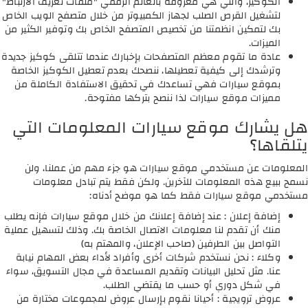
الكوكيز، والتي هي معروفة بالعالم الرقمي "ملفات تعريف الارتباط"
لتشغيل القرص الصلب لجهاز الكمبيوتر من خلال متصفح الويب الخاص
بك لتمكين انظمتنا من تخصيص المتصفح الخاص بك وتوفير الكثير من
الميزات.
عادة ما تقوم معظم المتصفحات بإخبارك عندما تتلقى كوكيز جديدة
وترشدك إلى كيفية تعطيلها، ننصحك بعدم تعطيل الكوكيز الخاصة
بموقع سيارات فهي تساعدك في تحقيق الاستفادة الكاملة من
مميزات موقع سيارات لذا ننصح بتركها مفتوحة.
هل يشارك موقع سيارات المعلومات التي
يتلقاها؟
المعلومات عن مستخدمي موقع سيارات هو جزء مهم من عملنا، ولن
نسمح ببيع هذه المعلومات للآخرين. ولكن فقط يتم تبادل معلومات
مستخدمي موقع سيارات فقط كما هو موضح أدناه:
إضافة إعلان : عند إضافة إعلانك من خلال موقع سيارات فإنه يطلب
منك أن تقدم لنا معلومات الاتصال الخاصة بك. وذلك لتسهيل عملية
التواصل بين الطرفين (صاحب الإعلان، والمهتم به)
وكلاء : نحن نستخدم شركات أخرى وأفراد لأداء بعض المهام نيابة
عنا. مثل تحليل البيانات وتقديم المساعدة في مجال التسويق، سواء
في شكل دوري أو حسب ما يقتضي الطلب.
عروض ترويجية : أحيانا نقوم بإرسال عروض لمجموعات مختارة من