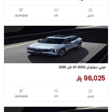
تيراى GC-2026 2026
78,7
بنزبن
1.5
اوتوماتيك