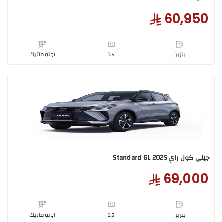
جراند GK -full 2025
60,9
بنزبن
1.5
اوتوماتيك
ل راي Standard GL 2025