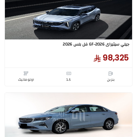
تيراى GF-2026 فل 2026
96,0
بنزبن
1.5
اوتوماتيك
يراى GF-2026 فل بلس 2026