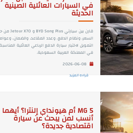
في السيارات العائلية الصينية
الحديثة
قارن بين سيارتي BYD Song Plus و 70
السعر، ونظام الدفع، وعدد المقاعد، والضمان، وعوام
التمويل لاختيار سيارة الدفع الرباعي العائلية المناسبة
في المملكة العربية السعودية.
2026-06-08
قراءه المزيد
MG 5 أم هيونداي إلنترا؟ أيهما
أنسب لمن يبحث عن سيارة
اقتصادية جديدة؟