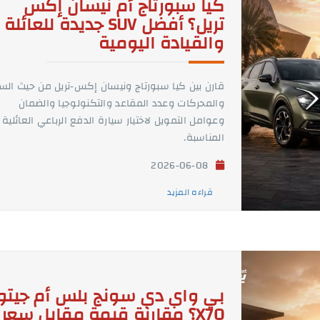
كيا سبورتاج أم نيسان إكس
تريل؟ أفضل SUV جديدة للعائلة
والقيادة اليومية
قارن بين كيا سبورتاج ونيسان إكس-تريل من حيث الس
والمحركات وعدد المقاعد والتكنولوجيا والضمان
وعوامل التمويل لاختيار سيارة الدفع الرباعي العائلية
المناسبة.
2026-06-08
قراءه المزيد
بي واي دي سونج بلس أم جيتو
X70؟ مقارنة قيمة مقابل سعر