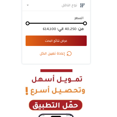
نوع الناقل
السعر
من:
40,250
الي:
614,100
عرض نتائج البحث
إعادة تعيين الكل