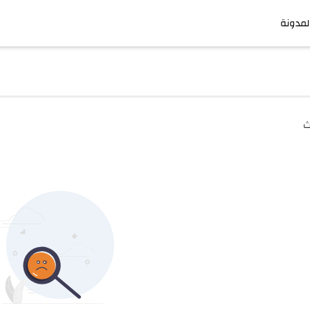
لمدونة
ث