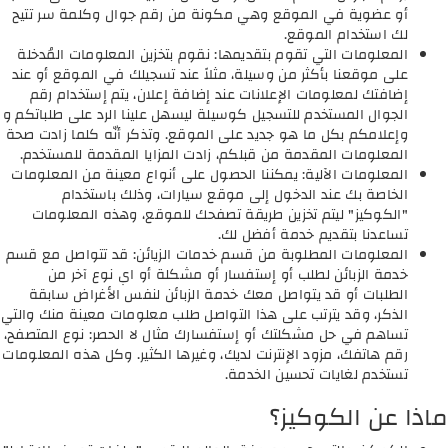
أو عضوية في الموقع وهي مكونة من رقم جوال وكلمة سر تتيح
لك استخدام الموقع.
المعلومات التي تقوم بتقديمها: نقوم بتخزين المعلومات المُدخلة
على موقعنا بأكثر من وسيلة، مثلاً عند تسجيلك في الموقع أو عند
إضافتك لمعلومات الإعلانات عند إضافة إعلان، يتم إستخدام رقم
الجوال المستخدم للتسجيل كوسيلة ليسهل علينا الرد على طلباتكم و
وإعلامكم بكل ما هو جديد على الموقع. وتذكر أنّه كلما زادت صحة
المعلومات المقدمة من قبلكم، زادت المزايا المقدمة للمستخدم.
المعلومات الآلية: يمكننا الحصول على أنواع معينة من المعلومات
الخاصة بك عند الدخول إلى موقع سيارات، وذلك باستخدام
"الكوكيز" ليتم تخزين طريقة تصفحك للموقع، وهذه المعلومات
تساعدنا بتقديم خدمة أفضل لك.
المعلومات المطلوبة من قسم خدمات الزيائن: قد تتواصل مع قسم
خدمة الزبائن لطلب أو إستفسار أو مشكلة أو اي نوع آخر من
الطلبات أو قد يتواصل معك خدمة الزبائن لنفس الأغراض سابقة
الذكر، وقد يترتب على هذا التواصل طلب معلومات معينة منك والتي
تساهم في حل مشكلتك أو إستفسارك مثال لا الحصر: نوع المتصفح،
رقم هاتفك، مزود الإنترنت لديك، وغيرها الكثير. وكل هذه المعلومات
تستخدم لغايات تحسين الخدمة.
ماذا عن الكوكيز؟