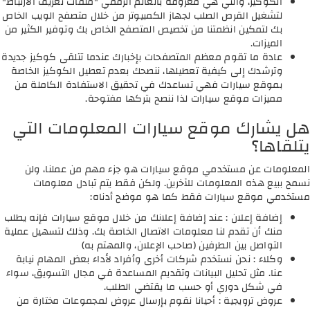
الكوكيز، والتي هي معروفة بالعالم الرقمي "ملفات تعريف الارتباط"
لتشغيل القرص الصلب لجهاز الكمبيوتر من خلال متصفح الويب الخاص
بك لتمكين انظمتنا من تخصيص المتصفح الخاص بك وتوفير الكثير من
الميزات.
عادة ما تقوم معظم المتصفحات بإخبارك عندما تتلقى كوكيز جديدة
وترشدك إلى كيفية تعطيلها، ننصحك بعدم تعطيل الكوكيز الخاصة
بموقع سيارات فهي تساعدك في تحقيق الاستفادة الكاملة من
مميزات موقع سيارات لذا ننصح بتركها مفتوحة.
هل يشارك موقع سيارات المعلومات التي
يتلقاها؟
المعلومات عن مستخدمي موقع سيارات هو جزء مهم من عملنا، ولن
نسمح ببيع هذه المعلومات للآخرين. ولكن فقط يتم تبادل معلومات
مستخدمي موقع سيارات فقط كما هو موضح أدناه:
إضافة إعلان : عند إضافة إعلانك من خلال موقع سيارات فإنه يطلب
منك أن تقدم لنا معلومات الاتصال الخاصة بك. وذلك لتسهيل عملية
التواصل بين الطرفين (صاحب الإعلان، والمهتم به)
وكلاء : نحن نستخدم شركات أخرى وأفراد لأداء بعض المهام نيابة
عنا. مثل تحليل البيانات وتقديم المساعدة في مجال التسويق، سواء
في شكل دوري أو حسب ما يقتضي الطلب.
عروض ترويجية : أحيانا نقوم بإرسال عروض لمجموعات مختارة من