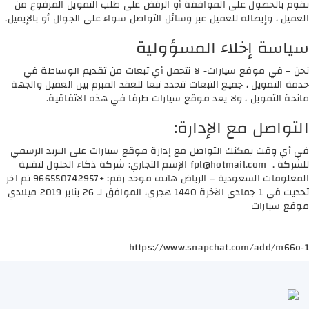
نقوم بالحصول على الموافقة أو الرفض على طلب التمويل المرفوع من
العميل ، وإيصاله للعميل عبر وسائل التواصل سواء على الجوال أو بالإيميل.
سياسة إخلاء المسؤولية
نحن – في موقع سيارات- لا نتحمل أي تبعات من تقديم الوساطة في
خدمة التمويل ، جميع التبعات تتحدد تبعا للعقد المبرم بين العميل والجهة
مانحة التمويل ، ولا يعد موقع سيارات طرفا في هذه الاتفاقية.
التواصل مع الإدارة:
في أي وقت يمكنك التواصل مع إدارة موقع سيارات على البريد الرسمي
للشركة .
fpl@hotmail.com
الإسم التجاري: شركة ذكاء الحلول لتقنية
المعلومات السعودية – الرياض هاتف موحد رقم: +966550742957 تم اخر
تحديت في 1 جمادى الآخرة 1440 هجري، الموافق لـ 26 يناير 2019 ميلادي
موقع سيارات
https://www.snapchat.com/add/m66o-1