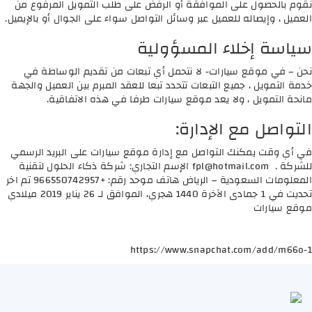
نقوم بالحصول على الموافقة أو الرفض على طلب التمويل المرفوع من
العميل ، وإيصاله للعميل عبر وسائل التواصل سواء على الجوال أو بالإيميل.
سياسة إخلاء المسؤولية
نحن – في موقع سيارات- لا نتحمل أي تبعات من تقديم الوساطة في
خدمة التمويل ، جميع التبعات تتحدد تبعا للعقد المبرم بين العميل والجهة
مانحة التمويل ، ولا يعد موقع سيارات طرفا في هذه الاتفاقية.
التواصل مع الإدارة:
في أي وقت يمكنك التواصل مع إدارة موقع سيارات على البريد الرسمي
للشركة .
fpl@hotmail.com
الإسم التجاري: شركة ذكاء الحلول لتقنية
المعلومات السعودية – الرياض هاتف موحد رقم: +966550742957 تم اخر
تحديت في 1 جمادى الآخرة 1440 هجري، الموافق لـ 26 يناير 2019 ميلادي
موقع سيارات
https://www.snapchat.com/add/m66o-1