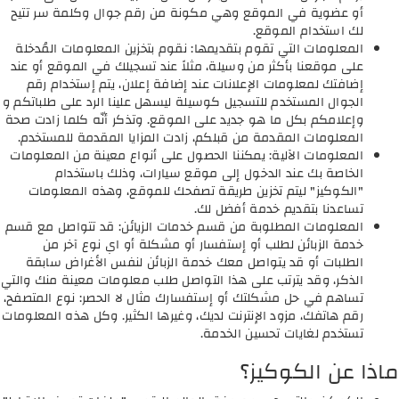
أو عضوية في الموقع وهي مكونة من رقم جوال وكلمة سر تتيح
لك استخدام الموقع.
المعلومات التي تقوم بتقديمها: نقوم بتخزين المعلومات المُدخلة
على موقعنا بأكثر من وسيلة، مثلاً عند تسجيلك في الموقع أو عند
إضافتك لمعلومات الإعلانات عند إضافة إعلان، يتم إستخدام رقم
الجوال المستخدم للتسجيل كوسيلة ليسهل علينا الرد على طلباتكم و
وإعلامكم بكل ما هو جديد على الموقع. وتذكر أنّه كلما زادت صحة
المعلومات المقدمة من قبلكم، زادت المزايا المقدمة للمستخدم.
المعلومات الآلية: يمكننا الحصول على أنواع معينة من المعلومات
الخاصة بك عند الدخول إلى موقع سيارات، وذلك باستخدام
"الكوكيز" ليتم تخزين طريقة تصفحك للموقع، وهذه المعلومات
تساعدنا بتقديم خدمة أفضل لك.
المعلومات المطلوبة من قسم خدمات الزيائن: قد تتواصل مع قسم
خدمة الزبائن لطلب أو إستفسار أو مشكلة أو اي نوع آخر من
الطلبات أو قد يتواصل معك خدمة الزبائن لنفس الأغراض سابقة
الذكر، وقد يترتب على هذا التواصل طلب معلومات معينة منك والتي
تساهم في حل مشكلتك أو إستفسارك مثال لا الحصر: نوع المتصفح،
رقم هاتفك، مزود الإنترنت لديك، وغيرها الكثير. وكل هذه المعلومات
تستخدم لغايات تحسين الخدمة.
ماذا عن الكوكيز؟