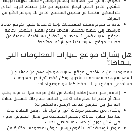
الكوكيز، والتي هي معروفة بالعالم الرقمي "ملفات تعريف الارتباط"
لتشغيل القرص الصلب لجهاز الكمبيوتر من خلال متصفح الويب الخاص
بك لتمكين انظمتنا من تخصيص المتصفح الخاص بك وتوفير الكثير من
الميزات.
عادة ما تقوم معظم المتصفحات بإخبارك عندما تتلقى كوكيز جديدة
وترشدك إلى كيفية تعطيلها، ننصحك بعدم تعطيل الكوكيز الخاصة
بموقع سيارات فهي تساعدك في تحقيق الاستفادة الكاملة من
مميزات موقع سيارات لذا ننصح بتركها مفتوحة.
هل يشارك موقع سيارات المعلومات التي
يتلقاها؟
المعلومات عن مستخدمي موقع سيارات هو جزء مهم من عملنا، ولن
نسمح ببيع هذه المعلومات للآخرين. ولكن فقط يتم تبادل معلومات
مستخدمي موقع سيارات فقط كما هو موضح أدناه:
إضافة إعلان : عند إضافة إعلانك من خلال موقع سيارات فإنه يطلب
منك أن تقدم لنا معلومات الاتصال الخاصة بك. وذلك لتسهيل عملية
التواصل بين الطرفين (صاحب الإعلان، والمهتم به)
وكلاء : نحن نستخدم شركات أخرى وأفراد لأداء بعض المهام نيابة
عنا. مثل تحليل البيانات وتقديم المساعدة في مجال التسويق، سواء
في شكل دوري أو حسب ما يقتضي الطلب.
عروض ترويجية : أحيانا نقوم بإرسال عروض لمجموعات مختارة من