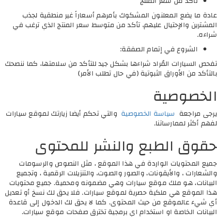
تأكد من سعر المنتج
عادة ما يضع المعلنون المشكوك بأمرهم أسعاراً غير منطقية لجذب
المشترين والإحتيال عليهم، تأكد من متوسط سعر المنتج الذي ترغب في
شراءه.
الشروع في إتمام الصفقة:
تفحص السيارات المُراد شراءها بشكل جيد للتأكد من سلامتها، كما ننصحك
بالتأكد من الأوراق الثبوتية (في حال تطلب الأمر)
الخصوصية
يرجى مراجعة
سياسة الخصوصية
والتي تحكم أيضا زيارتك لموقع سيارات
لفهم أكثر لممارساتنا.
حقوق الطبع والنشر للمحتوى
جميع المحتويات الواردة في هذا الموقع ، مثل النصوص والرسومات
والشعارات ، والأيقونات، والصور والصوت، والتنزيلات الرقمية ، وتجميع
البيانات، هو ملك موقع سيارات وهي مضمونه ومحمية. جميع محتويات
هذا الموقع هي ملكية حصرية لموقع سيارات. فلا يحق لك نسخ أو تعديل
أي شيء عالموقع من حيث المحتوى. كما لا يحق لك الدخول إلى قاعدة
البيانات الخاصة او استخدام اي برمجية تخترق صفحات موقع سيارات.