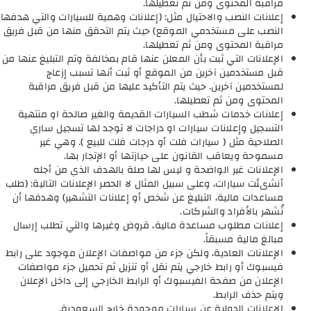
مراقبة المحتوى ومن ثم تعطيلها.
إعلانات النصب والاحتيال مثل: (إعلانات وهمية للسيارات والتي هدفها
النصب على مستخدمي الموقع) حيث يتم التحقق منها من قبل فريق
مراقبة المحتوى ومن ثم تعطيلها.
الإعلانات التي ثبت بأن المعلن عنها قام بمخالفة وتم التبليغ عنها من
قبل مستخدمين آخرين من الموقع أو ثبت أنها تسبب إزعاج
لمستخدمين آخرين. حيث يتم التأكيد عليها من قبل فريق مراقبة
المحتوى ومن ثم تعطيلها.
إعلانات خدمات شطب السيارات القديمة والغير صالحة او منتهية
التسجيل وإعلانات سيارات او دراجات لا توجد لها تسجيل ساري
الصلاحية مثل ( سيارات فلت أو درجات فلت للبيع ). وهي غير
مسموحة ويعاقب القانون على حيازتها أو الإتجار بها.
الإعلانات غير الواضحة و ليس لها صلة بالهدف الذي من أجله
أنشىئت سيارات، وعلى سبيل المثال لا الحصر الإعلانات التالية: (طلب
مساعدات مالية، التبليغ عن شخص أو إعلانات التشهير) وهدفها أن
تُشهر بالأفراد والشركات.
إعلانات مطلوب مساعدة مالية، قروض وغيرها والتي تطلب إرسال
مبالغ مالية مسبقاً.
الإعلانات العادية، ولكن جزء من مواصفات الإعلان موجود على رابط
فيسبوك أو رابط خارجي يتم نقل أو تنزيل ثم تحميل جزء مواصفات
الإعلان من صفحة الفيسبوك أو الرابط الخارجي إلى داخل الإعلان
ويتم حذف الرابط.
الإعلانات الدولية عن سيارات موجودة خارج السعودية.