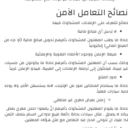
نصائح التعامل الآمن
نصائح لتتعرف على الإعلانات المشكوك فيها:
لا ترسل أي مبالغ مالية
عادة ما يطلب المعلنون المشكوك بأمرهم تحويل مبالغ مالية (أو جزء من
المبلغ المالي) إلكترونياً
صيغة الإعلان ووجود الأخطاء اللغوية والإملائية
وذلك بسبب أن المعلنين المشكوك بأمرهم عادة ما يكونون من جنسيات
غير عربية، فيلجئون إلى ترجمة الإعلانات إلى العربية. فيبدو الإعلان غريباً
صور المنتج
عادة ما يستخدم المحتالين صور من الإنترنت، لانه يستسهل الأمر، ولا يوجد
لديه سيارات فعلياً.
إعلان بعرض مغري غير منطقي
عادة ما يقوم المعلنون المشكوك بأمرهم انّ يضعوا اعلان مغري بعض
يكاد لا يصدق . مثال سيارات بحالة رائعة للبيع لدواعى السفر بنصف الثمن،
لذا عليك ان تتوخى الحذر عند التعامل مع مثل هؤلاء المعلنين.