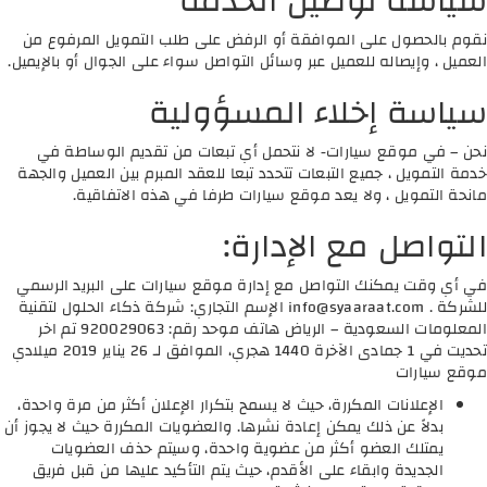
سياسة توصيل الخدمة
نقوم بالحصول على الموافقة أو الرفض على طلب التمويل المرفوع من
العميل ، وإيصاله للعميل عبر وسائل التواصل سواء على الجوال أو بالإيميل.
سياسة إخلاء المسؤولية
نحن – في موقع سيارات- لا نتحمل أي تبعات من تقديم الوساطة في
خدمة التمويل ، جميع التبعات تتحدد تبعا للعقد المبرم بين العميل والجهة
مانحة التمويل ، ولا يعد موقع سيارات طرفا في هذه الاتفاقية.
التواصل مع الإدارة:
في أي وقت يمكنك التواصل مع إدارة موقع سيارات على البريد الرسمي
للشركة .
info@syaaraat.com
الإسم التجاري: شركة ذكاء الحلول لتقنية
المعلومات السعودية – الرياض هاتف موحد رقم: 920029063 تم اخر
تحديت في 1 جمادى الآخرة 1440 هجري، الموافق لـ 26 يناير 2019 ميلادي
موقع سيارات
الإعلانات المكررة، حيث لا يسمح بتكرار الإعلان أكثر من مرة واحدة،
بدلاً عن ذلك يمكن إعادة نشرها. والعضويات المكررة حيث لا يجوز أن
يمتلك العضو أكثر من عضوية واحدة، وسيتم حذف العضويات
الجديدة وابقاء على الأقدم، حيث يتم التأكيد عليها من قبل فريق