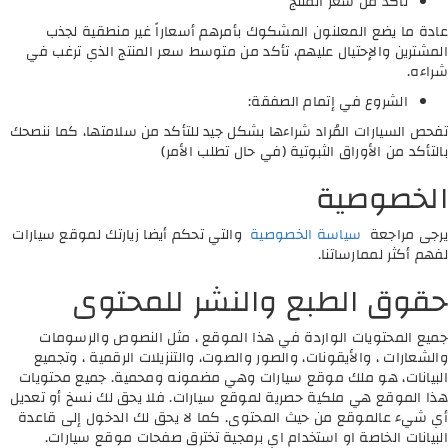
تأكد من سعر المنتج
عادة ما يضع المعلنون المشكوك بأمرهم أسعاراً غير منطقية لجذب
المشترين والإحتيال عليهم، تأكد من متوسط سعر المنتج الذي ترغب في
شراءه.
الشروع في إتمام الصفقة:
تفحص السيارات المُراد شراءها بشكل جيد للتأكد من سلامتها، كما ننصحك
بالتأكد من الأوراق الثبوتية (في حال تطلب الأمر)
الخصوصية
يرجى مراجعة
سياسة الخصوصية
والتي تحكم أيضا زيارتك لموقع سيارات
لفهم أكثر لممارساتنا.
حقوق الطبع والنشر للمحتوى
جميع المحتويات الواردة في هذا الموقع ، مثل النصوص والرسومات
والشعارات ، والأيقونات، والصور والصوت، والتنزيلات الرقمية ، وتجميع
البيانات، هو ملك موقع سيارات وهي مضمونه ومحمية. جميع محتويات
هذا الموقع هي ملكية حصرية لموقع سيارات. فلا يحق لك نسخ أو تعديل
أي شيء عالموقع من حيث المحتوى. كما لا يحق لك الدخول إلى قاعدة
البيانات الخاصة او استخدام اي برمجية تخترق صفحات موقع سيارات.