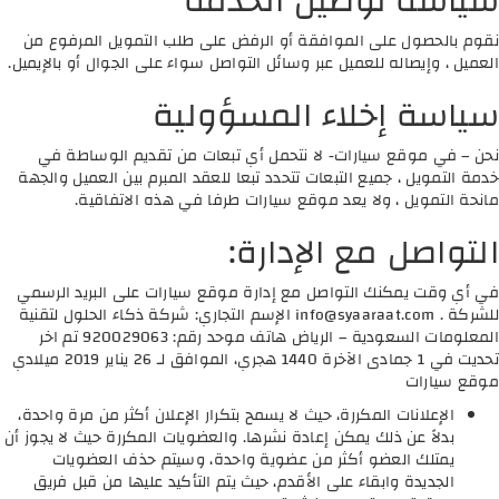
سياسة توصيل الخدمة
نقوم بالحصول على الموافقة أو الرفض على طلب التمويل المرفوع من
العميل ، وإيصاله للعميل عبر وسائل التواصل سواء على الجوال أو بالإيميل.
سياسة إخلاء المسؤولية
نحن – في موقع سيارات- لا نتحمل أي تبعات من تقديم الوساطة في
خدمة التمويل ، جميع التبعات تتحدد تبعا للعقد المبرم بين العميل والجهة
مانحة التمويل ، ولا يعد موقع سيارات طرفا في هذه الاتفاقية.
التواصل مع الإدارة:
في أي وقت يمكنك التواصل مع إدارة موقع سيارات على البريد الرسمي
للشركة .
info@syaaraat.com
الإسم التجاري: شركة ذكاء الحلول لتقنية
المعلومات السعودية – الرياض هاتف موحد رقم: 920029063 تم اخر
تحديت في 1 جمادى الآخرة 1440 هجري، الموافق لـ 26 يناير 2019 ميلادي
موقع سيارات
الإعلانات المكررة، حيث لا يسمح بتكرار الإعلان أكثر من مرة واحدة،
بدلاً عن ذلك يمكن إعادة نشرها. والعضويات المكررة حيث لا يجوز أن
يمتلك العضو أكثر من عضوية واحدة، وسيتم حذف العضويات
الجديدة وابقاء على الأقدم، حيث يتم التأكيد عليها من قبل فريق