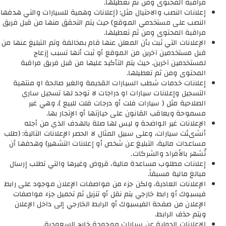
مراقبة المحتوى ومن ثم تعطيلها.
إعلانات النصب والاحتيال مثل: (إعلانات وهمية للسيارات والتي هدفها
النصب على مستخدمي الموقع) حيث يتم التحقق منها من قبل فريق
مراقبة المحتوى ومن ثم تعطيلها.
الإعلانات التي ثبت بأن المعلن عنها قام بمخالفة وتم التبليغ عنها من
قبل مستخدمين آخرين من الموقع أو ثبت أنها تسبب إزعاج
لمستخدمين آخرين. حيث يتم التأكيد عليها من قبل فريق مراقبة
المحتوى ومن ثم تعطيلها.
إعلانات خدمات شطب السيارات القديمة والغير صالحة او منتهية
التسجيل وإعلانات سيارات او دراجات لا توجد لها تسجيل ساري
الصلاحية مثل ( سيارات فلت أو درجات فلت للبيع ). وهي غير
مسموحة ويعاقب القانون على حيازتها أو الإتجار بها.
الإعلانات غير الواضحة و ليس لها صلة بالهدف الذي من أجله
أنشىئت سيارات، وعلى سبيل المثال لا الحصر الإعلانات التالية: (طلب
مساعدات مالية، التبليغ عن شخص أو إعلانات التشهير) وهدفها أن
تُشهر بالأفراد والشركات.
إعلانات مطلوب مساعدة مالية، قروض وغيرها والتي تطلب إرسال
مبالغ مالية مسبقاً.
الإعلانات العادية، ولكن جزء من مواصفات الإعلان موجود على رابط
فيسبوك أو رابط خارجي يتم نقل أو تنزيل ثم تحميل جزء مواصفات
الإعلان من صفحة الفيسبوك أو الرابط الخارجي إلى داخل الإعلان
ويتم حذف الرابط.
الإعلانات الدولية عن سيارات موجودة خارج السعودية.