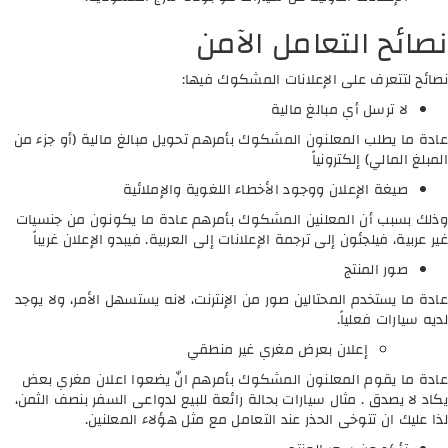
نصائح التعامل الآمن
نصائح لتتعرف على الإعلانات المشكوك فيها:
لا ترسل أي مبالغ مالية
عادة ما يطلب المعلنون المشكوك بأمرهم تحويل مبالغ مالية (أو جزء من
المبلغ المالي) إلكترونياً
صيغة الإعلان ووجود الأخطاء اللغوية والإملائية
وذلك بسبب أن المعلنين المشكوك بأمرهم عادة ما يكونون من جنسيات
غير عربية، فيلجئون إلى ترجمة الإعلانات إلى العربية. فيبدو الإعلان غريباً
صور المنتج
عادة ما يستخدم المحتالين صور من الإنترنت، لانه يستسهل الأمر، ولا يوجد
لديه سيارات فعلياً.
إعلان بعرض مغري غير منطقي
عادة ما يقوم المعلنون المشكوك بأمرهم انّ يضعوا اعلان مغري بعض
يكاد لا يصدق . مثال سيارات بحالة رائعة للبيع لدواعى السفر بنصف الثمن،
لذا عليك ان تتوخى الحذر عند التعامل مع مثل هؤلاء المعلنين.