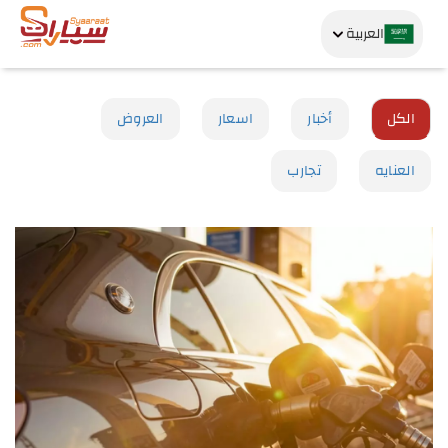
العربية
الكل
أخبار
اسعار
العروض
العنايه
تجارب