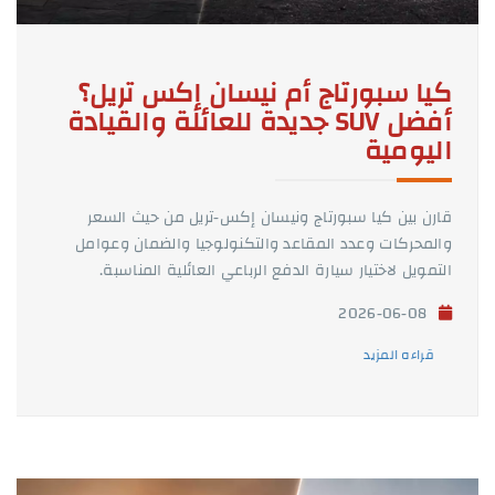
كيا سبورتاج أم نيسان إكس تريل؟
أفضل SUV جديدة للعائلة والقيادة
اليومية
قارن بين كيا سبورتاج ونيسان إكس-تريل من حيث السعر
والمحركات وعدد المقاعد والتكنولوجيا والضمان وعوامل
التمويل لاختيار سيارة الدفع الرباعي العائلية المناسبة.
2026-06-08
قراءه المزيد