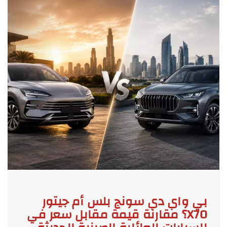
بي واي دي سونج بلس أم جيتور
X70؟ مقارنة قيمة مقابل سعر في