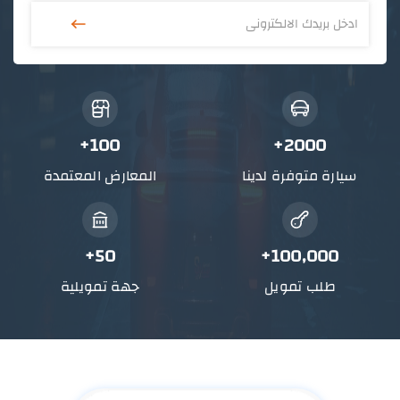
توري Ambiente تيريتوري 2025
124,2
100+
2000+
بنزبن
1.8
اوتوماتيك
سيارة متوفرة لدينا
المعارض المعتمدة
50+
100,000+
طلب تمويل
جهة تمويلية