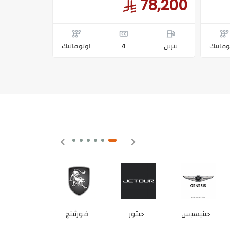
78,200
وماتيك
بنزبن
4
اوتوماتيك
جيتور
فورثينج
ماكسيوس
شيري