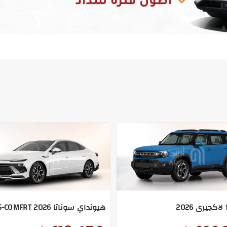
هيونداي سوناتا GLS 2.5-COMFRT 2026