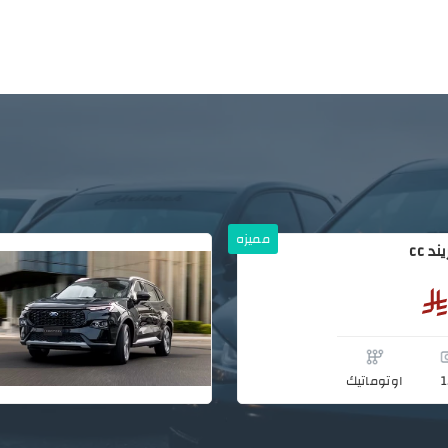
مميزه
فورد تيريتوري تريند cc
1
اوتوماتيك