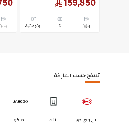
750
159,850
بنزبن
6
اوتوماتيك
بنزبن
تصفح حسب الماركة
ى واى دي
تانك
جايكو
هونشي