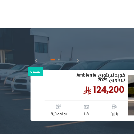
مميزه
فورد تيريتوري Ambiente
تيريتوري 2025
124,200
بنزبن
1.8
اوتوماتيك