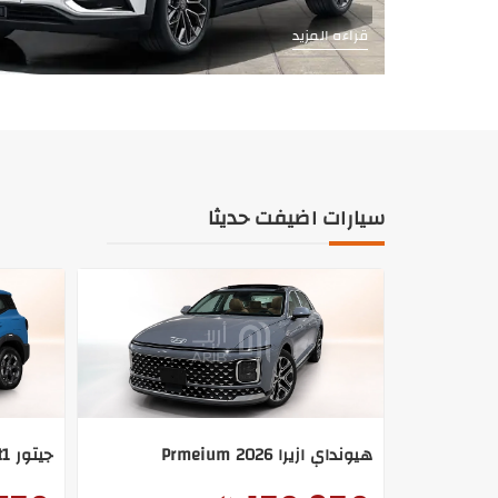
قراءه المزيد
سيارات اضيفت حديثا
هيونداي ازيرا Prmeium 2026
جيتور t1 لاكجيرى 2026