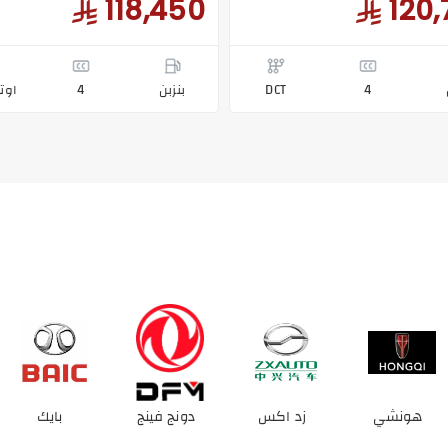
118,450
120,
4
DCT
بنزبن
4
اوت
زد اكس
دونج فينج
بايك
جينيسيس