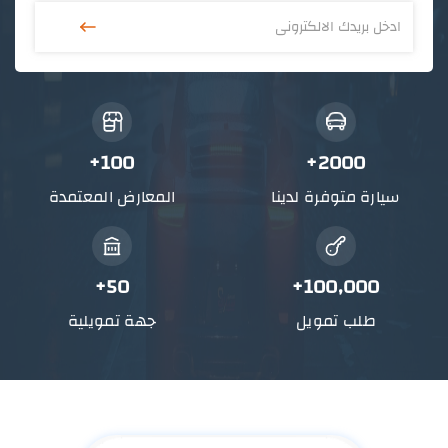
توري Ambiente تيريتوري 2025
124,2
100+
2000+
بنزبن
1.8
اوتوماتيك
سيارة متوفرة لدينا
المعارض المعتمدة
50+
100,000+
طلب تمويل
جهة تمويلية