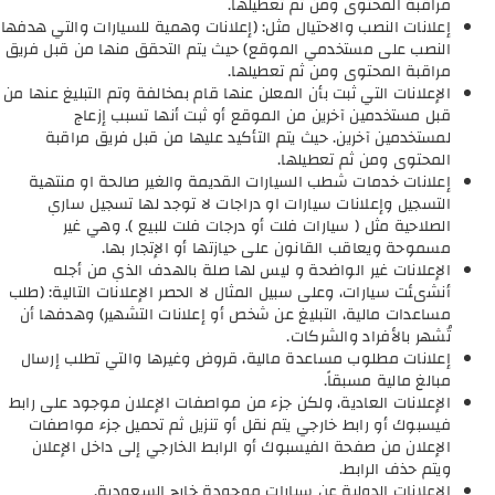
مراقبة المحتوى ومن ثم تعطيلها.
إعلانات النصب والاحتيال مثل: (إعلانات وهمية للسيارات والتي هدفها
النصب على مستخدمي الموقع) حيث يتم التحقق منها من قبل فريق
مراقبة المحتوى ومن ثم تعطيلها.
الإعلانات التي ثبت بأن المعلن عنها قام بمخالفة وتم التبليغ عنها من
قبل مستخدمين آخرين من الموقع أو ثبت أنها تسبب إزعاج
لمستخدمين آخرين. حيث يتم التأكيد عليها من قبل فريق مراقبة
المحتوى ومن ثم تعطيلها.
إعلانات خدمات شطب السيارات القديمة والغير صالحة او منتهية
التسجيل وإعلانات سيارات او دراجات لا توجد لها تسجيل ساري
الصلاحية مثل ( سيارات فلت أو درجات فلت للبيع ). وهي غير
مسموحة ويعاقب القانون على حيازتها أو الإتجار بها.
الإعلانات غير الواضحة و ليس لها صلة بالهدف الذي من أجله
أنشىئت سيارات، وعلى سبيل المثال لا الحصر الإعلانات التالية: (طلب
مساعدات مالية، التبليغ عن شخص أو إعلانات التشهير) وهدفها أن
تُشهر بالأفراد والشركات.
إعلانات مطلوب مساعدة مالية، قروض وغيرها والتي تطلب إرسال
مبالغ مالية مسبقاً.
الإعلانات العادية، ولكن جزء من مواصفات الإعلان موجود على رابط
فيسبوك أو رابط خارجي يتم نقل أو تنزيل ثم تحميل جزء مواصفات
الإعلان من صفحة الفيسبوك أو الرابط الخارجي إلى داخل الإعلان
ويتم حذف الرابط.
الإعلانات الدولية عن سيارات موجودة خارج السعودية.