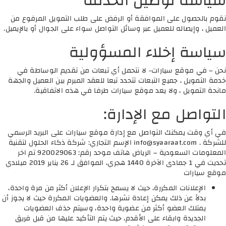
سياسة توصيل الخدمة
نقوم بالحصول على الموافقة أو الرفض على طلب التمويل المرفوع من
العميل ، وإيصاله للعميل عبر وسائل التواصل سواء على الجوال أو بالإيميل.
سياسة إخلاء المسؤولية
نحن – في موقع سيارات- لا نتحمل أي تبعات من تقديم الوساطة في
خدمة التمويل ، جميع التبعات تتحدد تبعا للعقد المبرم بين العميل والجهة
مانحة التمويل ، ولا يعد موقع سيارات طرفا في هذه الاتفاقية.
التواصل مع الإدارة:
في أي وقت يمكنك التواصل مع إدارة موقع سيارات على البريد الرسمي
للشركة .
info@syaaraat.com
الإسم التجاري: شركة ذكاء الحلول لتقنية
المعلومات السعودية – الرياض هاتف موحد رقم: 920029063 تم اخر
تحديت في 1 جمادى الآخرة 1440 هجري، الموافق لـ 26 يناير 2019 ميلادي
موقع سيارات
الإعلانات المكررة، حيث لا يسمح بتكرار الإعلان أكثر من مرة واحدة،
بدلاً عن ذلك يمكن إعادة نشرها. والعضويات المكررة حيث لا يجوز أن
يمتلك العضو أكثر من عضوية واحدة، وسيتم حذف العضويات
الجديدة وابقاء على الأقدم، حيث يتم التأكيد عليها من قبل فريق