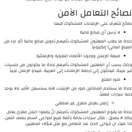
نصائح التعامل الآمن
نصائح لتتعرف على الإعلانات المشكوك فيها:
لا ترسل أي مبالغ مالية
عادة ما يطلب المعلنون المشكوك بأمرهم تحويل مبالغ مالية (أو جزء من
المبلغ المالي) إلكترونياً
صيغة الإعلان ووجود الأخطاء اللغوية والإملائية
وذلك بسبب أن المعلنين المشكوك بأمرهم عادة ما يكونون من جنسيات
غير عربية، فيلجئون إلى ترجمة الإعلانات إلى العربية. فيبدو الإعلان غريباً
صور المنتج
عادة ما يستخدم المحتالين صور من الإنترنت، لانه يستسهل الأمر، ولا يوجد
لديه سيارات فعلياً.
إعلان بعرض مغري غير منطقي
عادة ما يقوم المعلنون المشكوك بأمرهم انّ يضعوا اعلان مغري بعض
يكاد لا يصدق . مثال سيارات بحالة رائعة للبيع لدواعى السفر بنصف الثمن،
لذا عليك ان تتوخى الحذر عند التعامل مع مثل هؤلاء المعلنين.