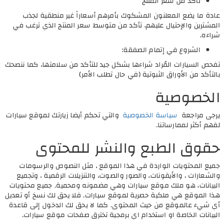
تأكد من سعر المنتج
عادة ما يضع المعلنون المشكوك بأمرهم أسعاراً غير منطقية لجذب
المشترين والإحتيال عليهم، تأكد من متوسط سعر المنتج الذي ترغب في
شراءه.
الشروع في إتمام الصفقة:
تفحص السيارات المُراد شراءها بشكل جيد للتأكد من سلامتها، كما ننصحك
بالتأكد من الأوراق الثبوتية (في حال تطلب الأمر)
الخصوصية
يرجى مراجعة
سياسة الخصوصية
والتي تحكم أيضا زيارتك لموقع سيارات
لفهم أكثر لممارساتنا.
حقوق الطبع والنشر للمحتوى
جميع المحتويات الواردة في هذا الموقع ، مثل النصوص والرسومات
والشعارات ، والأيقونات، والصور والصوت، والتنزيلات الرقمية ، وتجميع
البيانات، هو ملك موقع سيارات وهي مضمونه ومحمية. جميع محتويات
هذا الموقع هي ملكية حصرية لموقع سيارات. فلا يحق لك نسخ أو تعديل
أي شيء عالموقع من حيث المحتوى. كما لا يحق لك الدخول إلى قاعدة
البيانات الخاصة او استخدام اي برمجية تخترق صفحات موقع سيارات.