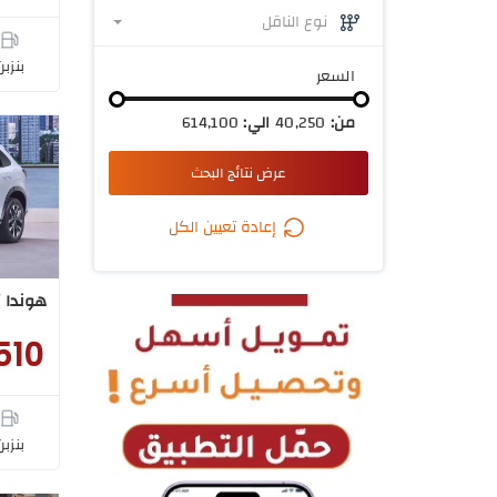
نوع الناقل
بنزبن
السعر
من:
40,250
الي:
614,100
عرض نتائج البحث
إعادة تعيين الكل
هوندا ZR-V ال اكس 2025
510
بنزبن