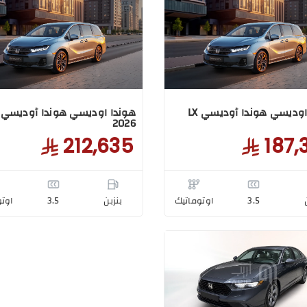
هوندا اوديسي هوندا أوديسي LX
2026
212,635
187,
3.5
اوتوماتيك
بنزبن
3.5
اوتو