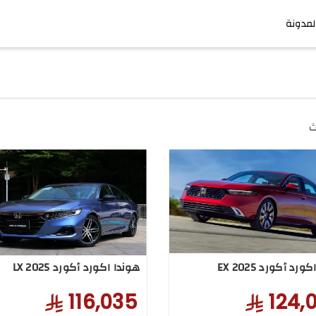
لمدونة
ث
رد أكورد EX 2025
هوندا اكورد أكورد LX 2025
116,035
124,