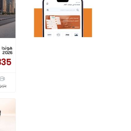
2026
335
بنزبن