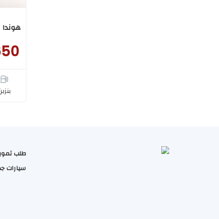
هوندا اكو
650
بنزبن
طلب تموي
سيارات جد