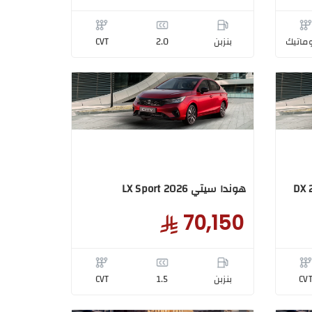
ماتيك
بنزبن
2.0
CVT
هوندا سيتي LX Sport 2026
70,150
CV
بنزبن
1.5
CVT