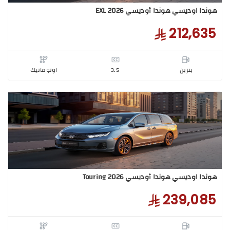
187,3
بنزبن
3.5
اوتوماتيك
ا اوديسي هوندا أوديسي EXL 2026
212,6