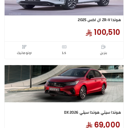
ل اكس 2025
100,5
بنزبن
1.5
اوتوماتيك