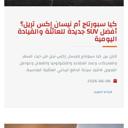
كيا سبورتاج أم نيسان إكس تريل؟
أفضل SUV جديدة للعائلة والقيادة
اليومية
قارن بين كيا سبورتاج ونيسان إكس-تريل من حيث السعر
والمحركات وعدد المقاعد والتكنولوجيا والضمان وعوامل
التمويل لاختيار سيارة الدفع الرباعي العائلية المناسبة.
2026-06-08
قراءه المزيد