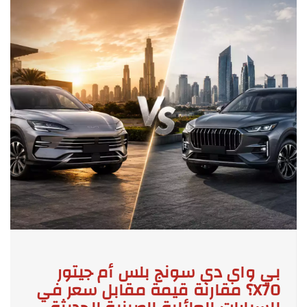
بي واي دي سونج بلس أم جيتور
X70؟ مقارنة قيمة مقابل سعر في