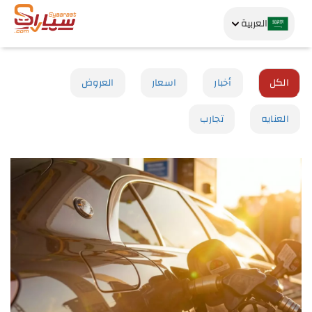
العربية
الكل
أخبار
اسعار
العروض
العنايه
تجارب