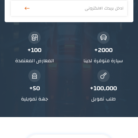
توري Ambiente تيريتوري 2025
124,2
100+
2000+
بنزبن
1.8
اوتوماتيك
سيارة متوفرة لدينا
المعارض المعتمدة
50+
100,000+
طلب تمويل
جهة تمويلية